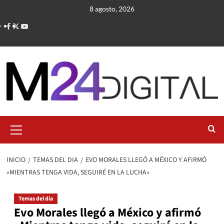
Saltar
8 agosto, 2026
al
contenido
Menú
primario
INICIO
TEMAS DEL DIA
EVO MORALES LLEGÓ A MÉXICO Y AFIRMÓ
«MIENTRAS TENGA VIDA, SEGUIRÉ EN LA LUCHA»
Temas del dia
Evo Morales llegó a México y afirmó