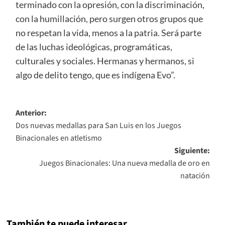
terminado con la opresión, con la discriminación,
con la humillación, pero surgen otros grupos que
no respetan la vida, menos a la patria. Será parte
de las luchas ideológicas, programáticas,
culturales y sociales. Hermanas y hermanos, si
algo de delito tengo, que es indígena Evo”.
Navegación
Anterior:
Dos nuevas medallas para San Luis en los Juegos
de
Binacionales en atletismo
entradas
Siguiente:
Juegos Binacionales: Una nueva medalla de oro en
natación
También te puede interesar