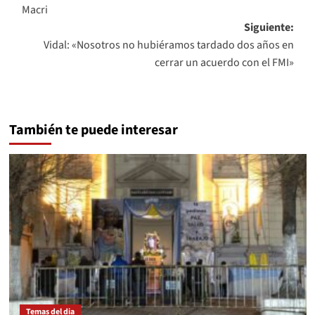
de
Macri
entradas
Siguiente:
Vidal: «Nosotros no hubiéramos tardado dos años en
cerrar un acuerdo con el FMI»
También te puede interesar
Temas del dia