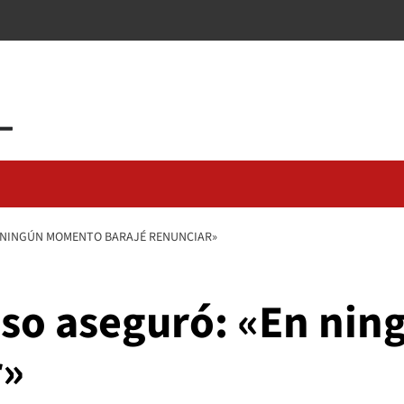
N NINGÚN MOMENTO BARAJÉ RENUNCIAR»
aso aseguró: «En n
r»