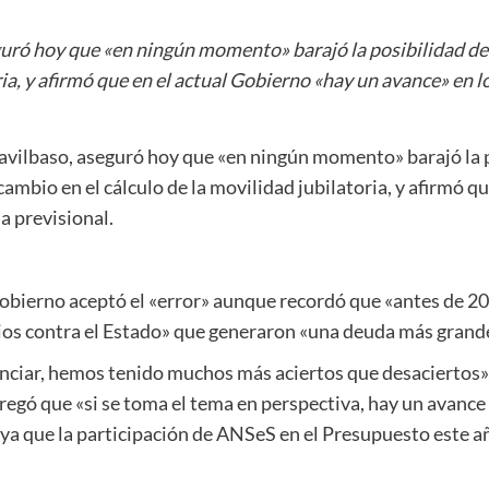
eguró hoy que «en ningún momento» barajó la posibilidad de 
ria, y afirmó que en el actual Gobierno «hay un avance» en l
savilbaso, aseguró hoy que «en ningún momento» barajó la p
cambio en el cálculo de la movilidad jubilatoria, y afirmó q
a previsional.
obierno aceptó el «error» aunque recordó que «antes de 200
ios contra el Estado» que generaron «una deuda más grande 
iar, hemos tenido muchos más aciertos que desaciertos», 
gregó que «si se toma el tema en perspectiva, hay un avance 
ya que la participación de ANSeS en el Presupuesto este a