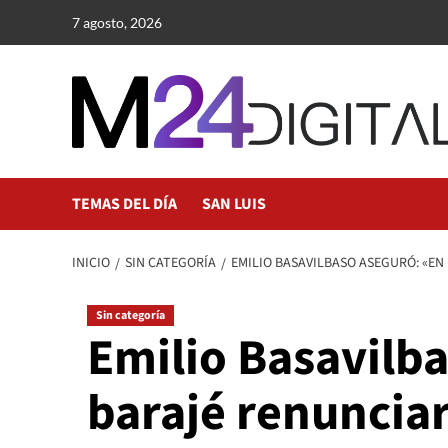
Saltar
7 agosto, 2026
al
contenido
TEMAS DEL DÍA
SAN LUIS
INICIO
SIN CATEGORÍA
EMILIO BASAVILBASO ASEGURÓ: «E
Sin categoría
Emilio Basavilb
barajé renuncia