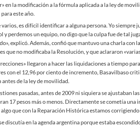
» en la modificación a la fórmula aplicada a la ley de movil
para este año.
arios, es difícil identificar a alguna persona. Yo siempre 
l y perdemos un equipo, no digo que la culpa fue de tal ju
do», explicó. Además, confió que mantuvo una charla con la
es que no modificaba la Resolución, y que aclararon «varia
rrecciones» llegaron a hacer las liquidaciones a tiempo para
es con el 12,96 por ciento de incremento, Basavilbaso criti
 antes de la ley de movilidad.
iones pasadas, antes de 2009 ni siquiera se ajustaban las 
ran 17 pesos más o menos. Directamente se cometía una in
o, algo que con la Reparación Histórica estamos corrigiendo
se discutía en la agenda argentina porque estaba escondido