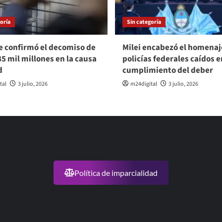
oría
Sin categoría
e confirmó el decomiso de
Milei encabezó el homenaje
85 mil millones en la causa
policías federales caídos e
d
cumplimiento del deber
tal
3 julio, 2026
m24digital
3 julio, 2026
Política de imparcialidad