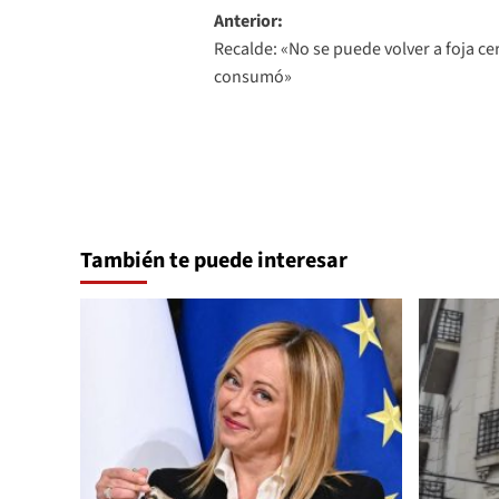
Navegación
Anterior:
Recalde: «No se puede volver a foja cer
de
consumó»
entradas
También te puede interesar