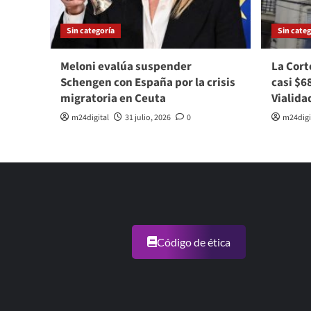
Sin categoría
Sin categ
Meloni evalúa suspender
La Cort
Schengen con España por la crisis
casi $6
migratoria en Ceuta
Vialida
m24digital
31 julio, 2026
0
m24digi
Código de ética