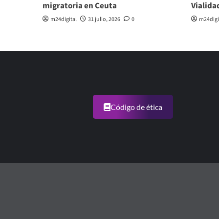
migratoria en Ceuta
Vialida
m24digital
31 julio, 2026
0
m24digi
Código de ética