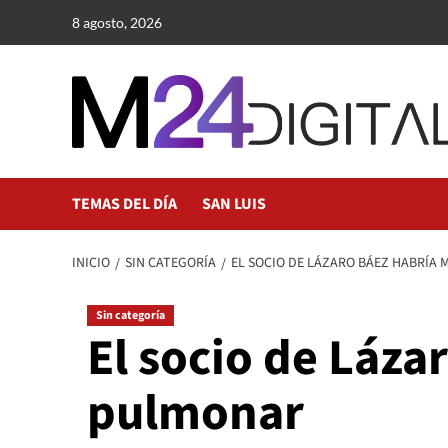
Saltar
8 agosto, 2026
al
contenido
TEMAS DEL DÍA
SAN LUIS
INICIO
SIN CATEGORÍA
EL SOCIO DE LÁZARO BÁEZ HABRÍA
Sin categoría
El socio de Láz
pulmonar