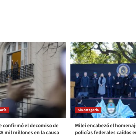
oría
Sin categoría
e confirmó el decomiso de
Milei encabezó el homenaje
85 mil millones en la causa
policías federales caídos e