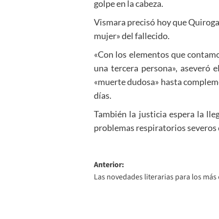
golpe en la cabeza.
Vismara precisó hoy que Quiroga «
mujer» del fallecido.
«Con los elementos que contamo
una tercera persona», aseveró e
«muerte dudosa» hasta complemen
días.
También la justicia espera la l
problemas respiratorios severos
Navegación
Anterior:
Las novedades literarias para los más
de
entradas