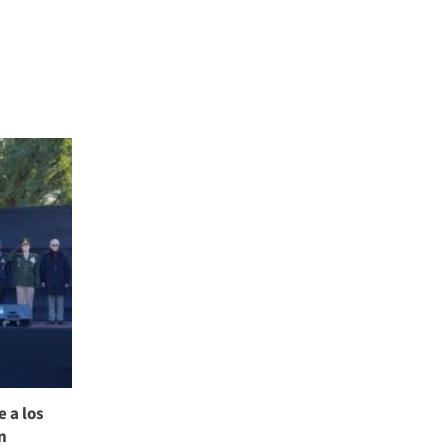
 a los
n