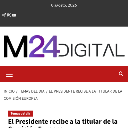
Saltar
8 agosto, 2026
al
contenido
Menú
primario
INICIO
TEMAS DEL DIA
EL PRESIDENTE RECIBE A LA TITULAR DE LA
COMISIÓN EUROPEA
Temas del dia
El Presidente recibe a la titular de la