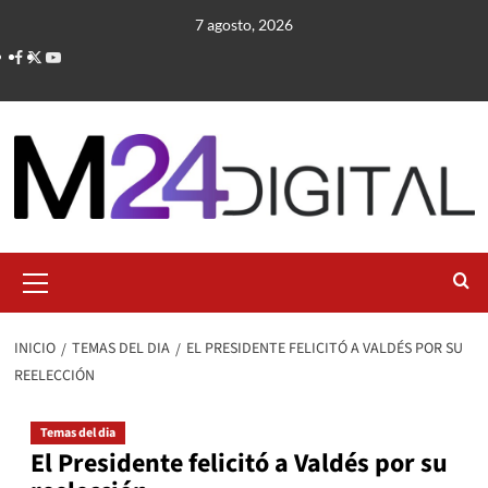
Saltar
7 agosto, 2026
al
contenido
Menú
primario
INICIO
TEMAS DEL DIA
EL PRESIDENTE FELICITÓ A VALDÉS POR SU
REELECCIÓN
Temas del dia
El Presidente felicitó a Valdés por su