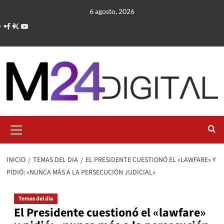
Saltar
6 agosto, 2026
al
contenido
Menú
primario
INICIO
TEMAS DEL DIA
EL PRESIDENTE CUESTIONÓ EL «LAWFARE» Y
PIDIÓ: «NUNCA MÁS A LA PERSECUCIÓN JUDICIAL»
Temas del dia
El Presidente cuestionó el «lawfare»