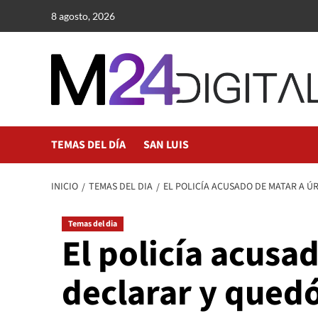
Saltar
8 agosto, 2026
al
contenido
TEMAS DEL DÍA
SAN LUIS
INICIO
TEMAS DEL DIA
EL POLICÍA ACUSADO DE MATAR A Ú
Temas del dia
El policía acusa
declarar y qued