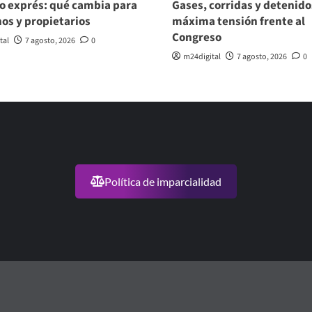
o exprés: qué cambia para
Gases, corridas y detenido
nos y propietarios
máxima tensión frente al
Congreso
tal
7 agosto, 2026
0
m24digital
7 agosto, 2026
0
Política de imparcialidad