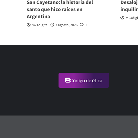
San Cayetano: la historia del
Desaloj
santo que hizo raíces en
inquili
Argentina
m24digi
m24digital
7 agosto, 2026
0
Código de ética