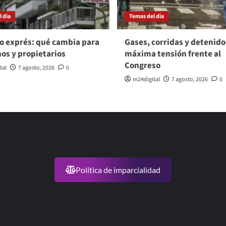
 dia
Temas del dia
o exprés: qué cambia para
Gases, corridas y detenido
nos y propietarios
máxima tensión frente al
Congreso
tal
7 agosto, 2026
0
m24digital
7 agosto, 2026
0
Política de imparcialidad