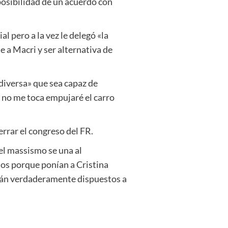
posibilidad de un acuerdo con
l pero a la vez le delegó «la
e a Macri y ser alternativa de
 diversa» que sea capaz de
i no me toca empujaré el carro
rrar el congreso del FR.
 el massismo se una al
os porque ponían a Cristina
stán verdaderamente dispuestos a