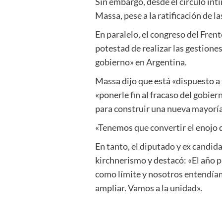
Sin embargo, desde el círculo ínt
Massa, pese a la ratificación de l
En paralelo, el congreso del Fren
potestad de realizar las gestione
gobierno» en Argentina.
Massa dijo que está «dispuesto a 
«ponerle fin al fracaso del gobie
para construir una nueva mayoría 
«Tenemos que convertir el enojo d
En tanto, el diputado y ex candida
kirchnerismo y destacó: «El año 
como límite y nosotros entendíam
ampliar. Vamos a la unidad».