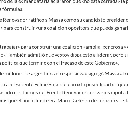
imo de la ex mandataria aclararon que «no está cerrada» la 
as fórmulas.
te Renovador ratificó a Massa como su candidato presidencia
s» para construir «una coalición opositora que pueda ganarl
trabajar» para construir una coalición «amplia, generosa y
rno». También admitió que «estoy dispuesto a liderar, pero s
política que termine con el fracaso de este Gobierno».
e millones de argentinos en esperanza», agregó Massa al ce
to a presidente Felipe Solá «celebró» la posibilidad de que
pasado nos fuimos del Frente Renovador con varios diputad
os que el único límite era Macri. Celebro de corazón si e