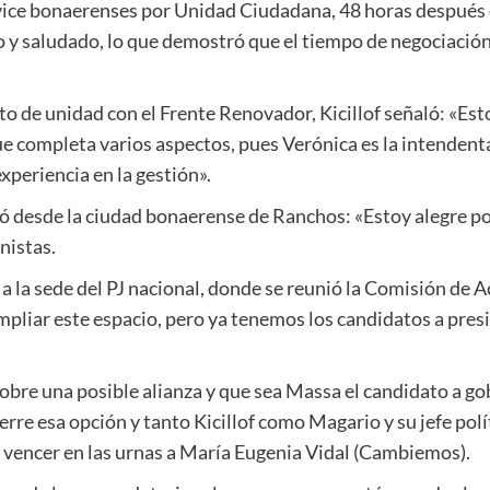
ice bonaerenses por Unidad Ciudadana, 48 horas después d
o y saludado, lo que demostró que el tiempo de negociació
acto de unidad con el Frente Renovador, Kicillof señaló: «
 completa varios aspectos, pues Verónica es la intendent
periencia en la gestión».
ó desde la ciudad bonaerense de Ranchos: «Estoy alegre por
nistas.
 a la sede del PJ nacional, donde se reunió la Comisión de A
liar este espacio, pero ya tenemos los candidatos a presi
bre una posible alianza y que sea Massa el candidato a gob
ierre esa opción y tanto Kicillof como Magario y su jefe po
a vencer en las urnas a María Eugenia Vidal (Cambiemos).