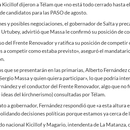
 Kicillof dijeron a Télam que «no está todo cerrado hasta e
 de candidatos para las PASO de agosto.
nes y posibles negociaciones, el gobernador de Salta y pre
 Urtubey, advirtió que Massa le confirmó su posición de co
so del Frente Renovador y ratifica su posición de competir
os a competir como estaba previsto», aseguró el mandatario
ón.
os que se presentarán en las primarias, Alberto Fernández 
 Sergio Massa y quien quiera participar», lo que podría int
ández y el conductor del Frente Renovador, algo que no f
de ideas del kirchnerismo) consultadas por Télam.
ato a gobernador, Fernández respondió que «a esta altura
olidando decisiones políticas porque estamos ya cerca de l
ado nacional Kicillof y Magario, intendenta de La Matanza,