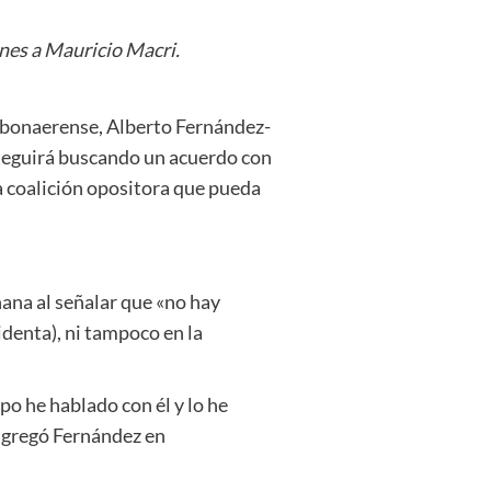
ones a Mauricio Macri.
n bonaerense, Alberto Fernández-
 seguirá buscando un acuerdo con
a coalición opositora que pueda
ñana al señalar que «no hay
denta), ni tampoco en la
o he hablado con él y lo he
, agregó Fernández en