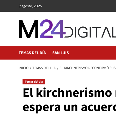
Saltar
9 agosto, 2026
al
contenido
TEMAS DEL DÍA
SAN LUIS
INICIO
TEMAS DEL DIA
EL KIRCHNERISMO RECONFIRMÓ SUS
Temas del dia
El kirchnerismo
espera un acuer