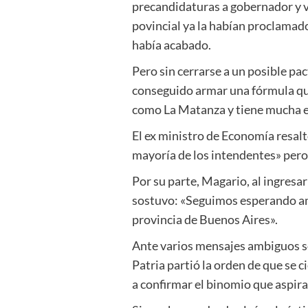
precandidaturas a gobernador y v
povincial ya la habían proclamad
había acabado.
Pero sin cerrarse a un posible p
conseguido armar una fórmula que
como La Matanza y tiene mucha ex
El ex ministro de Economía resalt
mayoría de los intendentes» pero
Por su parte, Magario, al ingresar
sostuvo: «Seguimos esperando amp
provincia de Buenos Aires».
Ante varios mensajes ambiguos so
Patria partió la orden de que se c
a confirmar el binomio que aspir