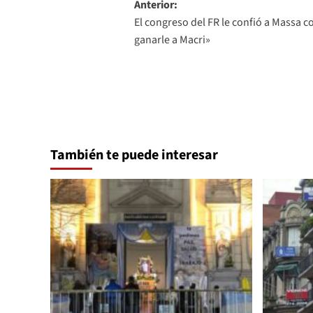
Navegación
Anterior:
El congreso del FR le confió a Massa c
de
ganarle a Macri»
entradas
También te puede interesar