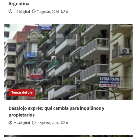
Argentina
m24digital
7 agosto, 2026
0
Temas del dia
Desalojo exprés: qué cambia para inquilinos y
propietarios
m24digital
7 agosto, 2026
0