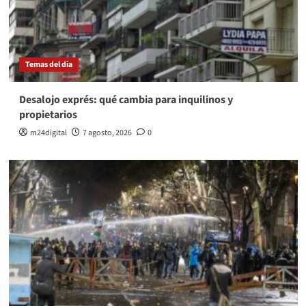
Temas del dia
Desalojo exprés: qué cambia para inquilinos y
propietarios
m24digital
7 agosto, 2026
0