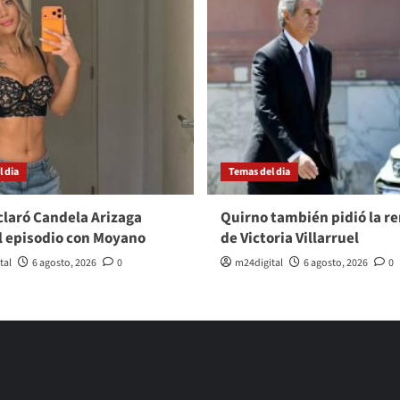
 dia
Temas del dia
laró Candela Arizaga
Quirno también pidió la r
l episodio con Moyano
de Victoria Villarruel
tal
6 agosto, 2026
0
m24digital
6 agosto, 2026
0