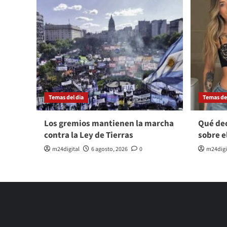
Temas del dia
Temas del
Los gremios mantienen la marcha
Qué dec
contra la Ley de Tierras
sobre e
m24digital
6 agosto, 2026
0
m24digi