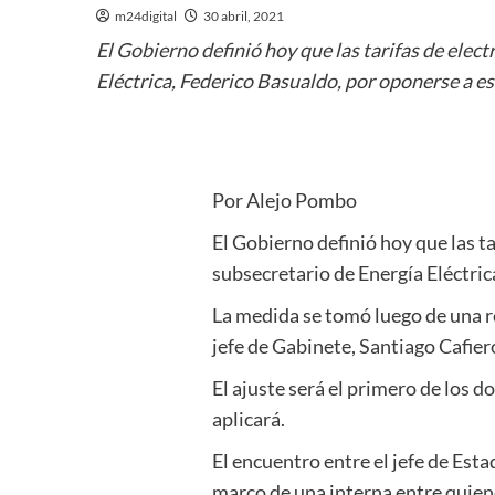
m24digital
30 abril, 2021
El Gobierno definió hoy que las tarifas de elec
Eléctrica, Federico Basualdo, por oponerse a es
Por Alejo Pombo
El Gobierno definió hoy que las ta
subsecretario de Energía Eléctric
La medida se tomó luego de una r
jefe de Gabinete, Santiago Cafier
El ajuste será el primero de los 
aplicará.
El encuentro entre el jefe de Est
marco de una interna entre quien