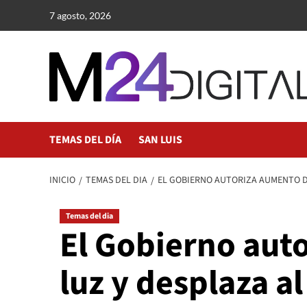
Saltar
7 agosto, 2026
al
contenido
TEMAS DEL DÍA
SAN LUIS
INICIO
TEMAS DEL DIA
EL GOBIERNO AUTORIZA AUMENTO DE
Temas del dia
El Gobierno auto
luz y desplaza a