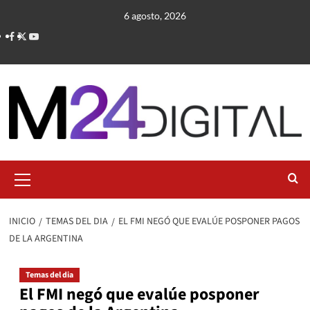
Saltar
6 agosto, 2026
al
contenido
Menú
primario
INICIO
TEMAS DEL DIA
EL FMI NEGÓ QUE EVALÚE POSPONER PAGOS
DE LA ARGENTINA
Temas del dia
El FMI negó que evalúe posponer