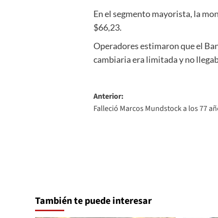
En el segmento mayorista, la mon
$66,23.
Operadores estimaron que el Banc
cambiaria era limitada y no llega
Navegación
Anterior:
Falleció Marcos Mundstock a los 77 año
de
entradas
También te puede interesar