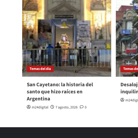
Temas del dia
Temas del
San Cayetano: la historia del
Desaloj
santo que hizo raíces en
inquili
Argentina
m24digi
m24digital
7 agosto, 2026
0