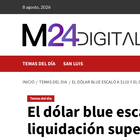
Saltar
8 agosto, 2026
al
contenido
TEMAS DEL DÍA
SAN LUIS
INICIO
TEMAS DEL DIA
EL DÓLAR BLUE ESCALÓ A $110 Y E
Temas del dia
El dólar blue es
liquidación supe