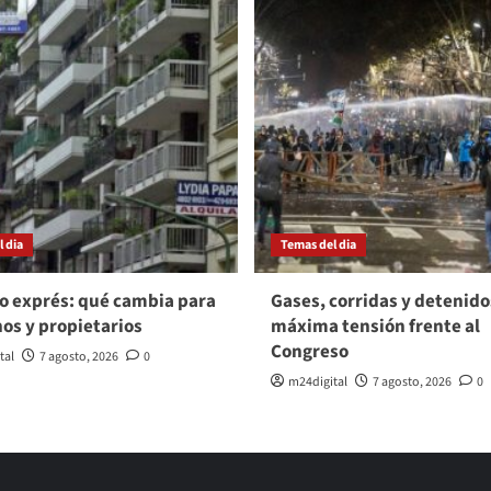
 dia
Temas del dia
o exprés: qué cambia para
Gases, corridas y detenido
nos y propietarios
máxima tensión frente al
Congreso
tal
7 agosto, 2026
0
m24digital
7 agosto, 2026
0