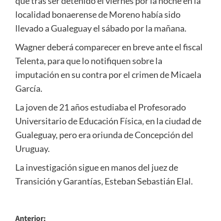
que tras ser detenido el viernes por la noche en la
localidad bonaerense de Moreno había sido
llevado a Gualeguay el sábado por la mañana.
Wagner deberá comparecer en breve ante el fiscal
Telenta, para que lo notifiquen sobre la
imputación en su contra por el crimen de Micaela
García.
La joven de 21 años estudiaba el Profesorado
Universitario de Educación Física, en la ciudad de
Gualeguay, pero era oriunda de Concepción del
Uruguay.
La investigación sigue en manos del juez de
Transición y Garantías, Esteban Sebastián Elal.
Navegación
Anterior: