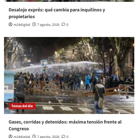
Desalojo exprés: qué cambia para inquilinos y
propietarios
m24digital
7 agosto, 2026
0
Temas del dia
Gases, corridas y detenidos: máxima tensión frente al
Congreso
m24digital
7 agosto, 2026
0