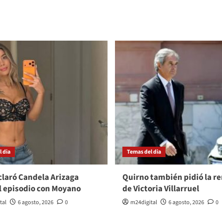
 dia
Temas del dia
laró Candela Arizaga
Quirno también pidió la r
l episodio con Moyano
de Victoria Villarruel
tal
6 agosto, 2026
0
m24digital
6 agosto, 2026
0