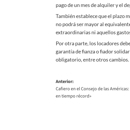
pago de un mes de alquiler y el de
También establece que el plazo mí
no podrá ser mayor al equivalente
extraordinarias ni aquellos gast
Por otra parte, los locadores deb
garantía de fianza o fiador solida
obligatorio, entre otros cambios.
Navegación
Anterior:
Cafiero en el Consejo de las Américas
de
en tiempo récord»
entradas