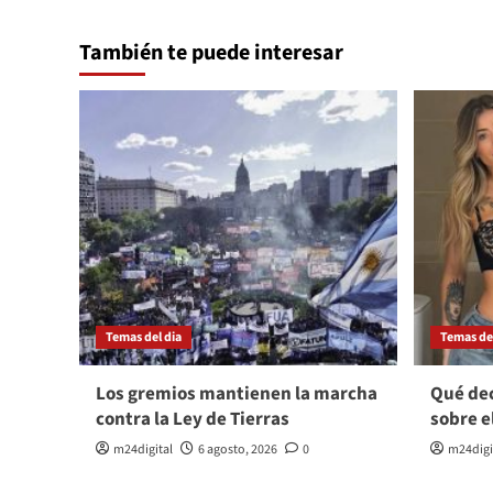
También te puede interesar
Temas del dia
Temas del
Los gremios mantienen la marcha
Qué dec
contra la Ley de Tierras
sobre e
m24digital
6 agosto, 2026
0
m24digi