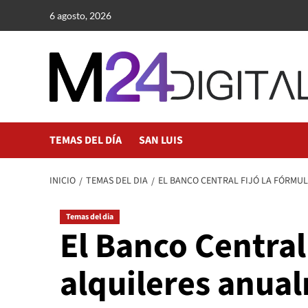
Saltar
6 agosto, 2026
al
contenido
TEMAS DEL DÍA
SAN LUIS
INICIO
TEMAS DEL DIA
EL BANCO CENTRAL FIJÓ LA FÓRMU
Temas del dia
El Banco Central 
alquileres anua