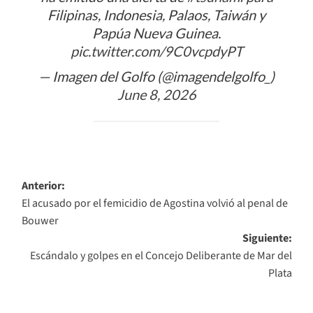
Filipinas, Indonesia, Palaos, Taiwán y
Papúa Nueva Guinea.
pic.twitter.com/9C0vcpdyPT
— Imagen del Golfo (@imagendelgolfo_)
June 8, 2026
Navegación
Anterior:
El acusado por el femicidio de Agostina volvió al penal de
de
Bouwer
entradas
Siguiente:
Escándalo y golpes en el Concejo Deliberante de Mar del
Plata