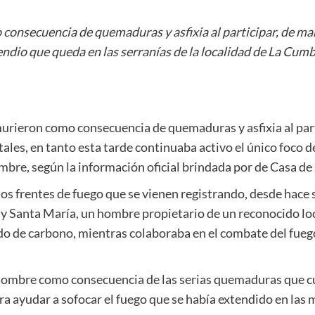
 consecuencia de quemaduras y asfixia al participar, de man
endio que queda en las serranías de la localidad de La Cumb
murieron como consecuencia de quemaduras y asfixia al part
tales, en tanto esta tarde continuaba activo el único foco 
umbre, según la información oficial brindada por de Casa d
s frentes de fuego que se vienen registrando, desde hace se
y Santa María, un hombre propietario de un reconocido lo
do de carbono, mientras colaboraba en el combate del fuego
 hombre como consecuencia de las serias quemaduras que cu
a ayudar a sofocar el fuego que se había extendido en las 