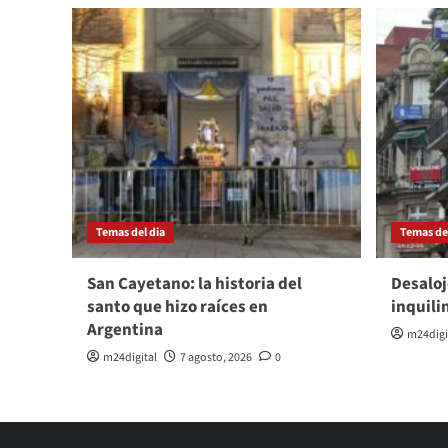
Temas del dia
Temas del
San Cayetano: la historia del
Desaloj
santo que hizo raíces en
inquili
Argentina
m24digi
m24digital
7 agosto, 2026
0