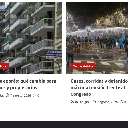
 dia
Temas del dia
o exprés: qué cambia para
Gases, corridas y detenido
nos y propietarios
máxima tensión frente al
Congreso
tal
7 agosto, 2026
0
m24digital
7 agosto, 2026
0