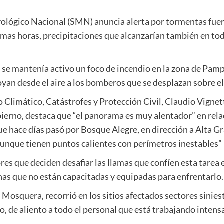
ológico Nacional (SMN) anuncia alerta por tormentas fuert
imas horas, precipitaciones que alcanzarían también en to
e se mantenía activo un foco de incendio en la zona de Pam
yan desde el aire a los bomberos que se desplazan sobre el
o Climático, Catástrofes y Protección Civil, Claudio Vignet
obierno, destaca que “el panorama es muy alentador” en rela
 que hace días pasó por Bosque Alegre, en dirección a Alta G
unque tienen puntos calientes con perímetros inestables”
es que deciden desafiar las llamas que confíen esta tarea 
nas que no están capacitadas y equipadas para enfrentarlo.
 Mosquera, recorrió en los sitios afectados sectores sinies
do, de aliento a todo el personal que está trabajando intens