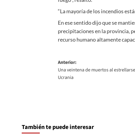
“La mayoría de los incendios est
En ese sentido dijo que se manti
precipitaciones en la provincia, 
recurso humano altamente capacit
Navegación
Anterior:
Una veintena de muertos al estrellarse
de
Ucrania
entradas
También te puede interesar