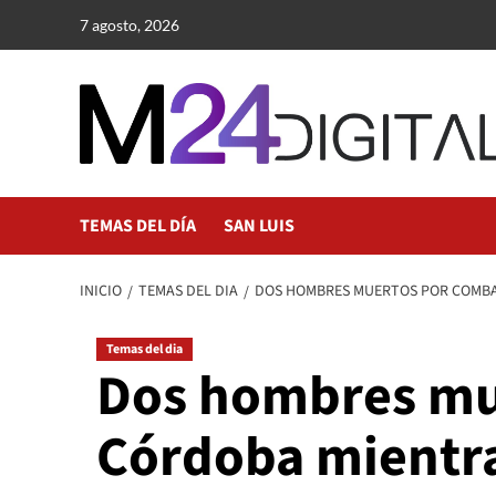
Saltar
7 agosto, 2026
al
contenido
TEMAS DEL DÍA
SAN LUIS
INICIO
TEMAS DEL DIA
DOS HOMBRES MUERTOS POR COMBAT
Temas del dia
Dos hombres mue
Córdoba mientras