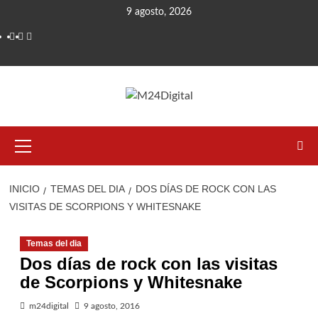
Saltar
9 agosto, 2026
al
contenido
Menú
primario
INICIO
TEMAS DEL DIA
DOS DÍAS DE ROCK CON LAS
VISITAS DE SCORPIONS Y WHITESNAKE
Temas del dia
Dos días de rock con las visitas
de Scorpions y Whitesnake
m24digital
9 agosto, 2016