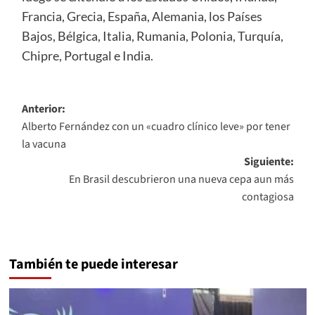
Francia, Grecia, España, Alemania, los Países
Bajos, Bélgica, Italia, Rumania, Polonia, Turquía,
Chipre, Portugal e India.
Navegación
Anterior:
Alberto Fernández con un «cuadro clínico leve» por tener
de
la vacuna
entradas
Siguiente:
En Brasil descubrieron una nueva cepa aun más
contagiosa
También te puede interesar