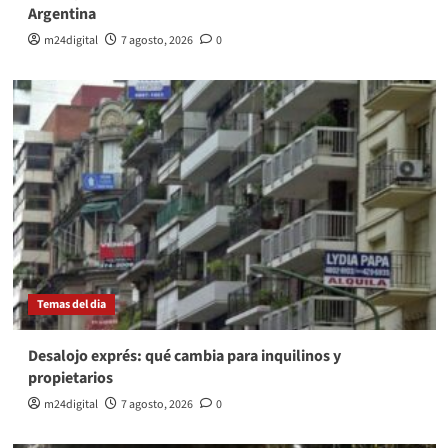
Argentina
m24digital
7 agosto, 2026
0
Temas del dia
Desalojo exprés: qué cambia para inquilinos y
propietarios
m24digital
7 agosto, 2026
0