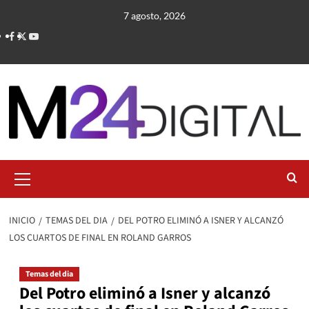
Saltar
7 agosto, 2026
al
contenido
Menú
primario
INICIO
TEMAS DEL DIA
DEL POTRO ELIMINÓ A ISNER Y ALCANZÓ
LOS CUARTOS DE FINAL EN ROLAND GARROS
Temas del dia
Del Potro eliminó a Isner y alcanzó