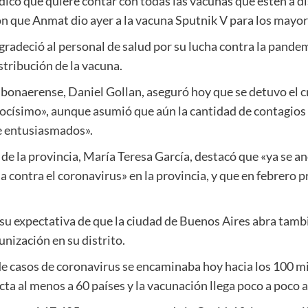
ndicó que quiere contar con todas las vacunas que estén a di
ón que Anmat dio ayer a la vacuna Sputnik V para los mayor
radeció al personal de salud por su lucha contra la pandem
stribución de la vacuna.
d bonaerense, Daniel Gollan, aseguró hoy que se detuvo el 
locísimo», aunque asumió que aún la cantidad de contagios «
e entusiasmados».
 de la provincia, María Teresa García, destacó que «ya se 
a contra el coronavirus» en la provincia, y que en febrero
su expectativa de que la ciudad de Buenos Aires abra tambi
unización en su distrito.
al de casos de coronavirus se encaminaba hoy hacia los 100 
ecta al menos a 60 países y la vacunación llega poco a poco a