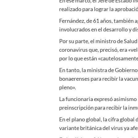
En ese marco, el Jefe de Estado i
realizado para lograr la aprobaci
Fernández, de 61 años, también ag
involucrados en el desarrollo y di
Por su parte, el ministro de Salu
coronavirus que, precisó, era «ve
por lo que están «cautelosament
En tanto, la ministra de Gobierno
bonaerenses para recibir la vacun
pleno».
La funcionaria expresó asimismo 
preinscripción para recibir la inm
En el plano global, la cifra glob
variante británica del virus ya af