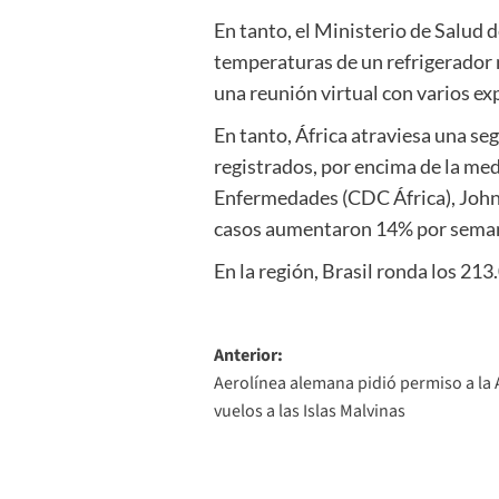
En tanto, el Ministerio de Salud 
temperaturas de un refrigerador n
una reunión virtual con varios ex
En tanto, África atraviesa una se
registrados, por encima de la me
Enfermedades (CDC África), John 
casos aumentaron 14% por seman
En la región, Brasil ronda los 21
Navegación
Anterior:
Aerolínea alemana pidió permiso a la 
de
vuelos a las Islas Malvinas
entradas