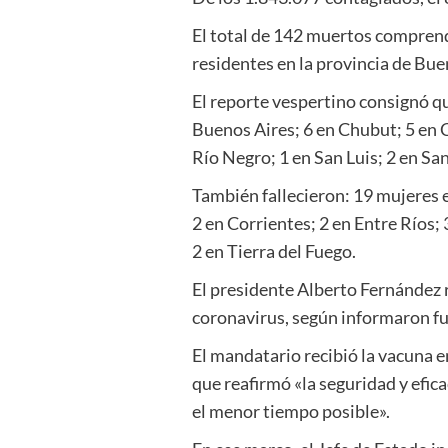
El total de 142 muertos comprend
residentes en la provincia de Buen
El reporte vespertino consignó q
Buenos Aires; 6 en Chubut; 5 en 
Río Negro; 1 en San Luis; 2 en San
También fallecieron: 19 mujeres e
2 en Corrientes; 2 en Entre Ríos;
2 en Tierra del Fuego.
El presidente Alberto Fernández r
coronavirus, según informaron fue
El mandatario recibió la vacuna e
que reafirmó «la seguridad y efica
el menor tiempo posible».