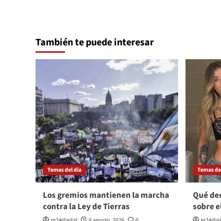
También te puede interesar
Temas del dia
Temas del
Los gremios mantienen la marcha
Qué dec
contra la Ley de Tierras
sobre e
m24digital
6 agosto, 2026
0
m24digi