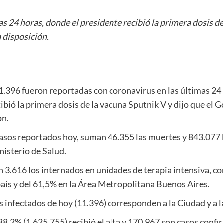
 24 horas, donde el presidente recibió la primera dosis de
 disposición.
.396 fueron reportadas con coronavirus en las últimas 24 
bió la primera dosis de la vacuna Sputnik V y dijo que el 
ón.
casos reportados hoy, suman 46.355 las muertes y 843.077 l
nisterio de Salud.
on 3.616 los internados en unidades de terapia intensiva, c
país y del 61,5% en la Área Metropolitana Buenos Aires.
 infectados de hoy (11.396) corresponden a la Ciudad y a l
88,2% (1.625.755) recibió el alta y 170.967 son casos confi