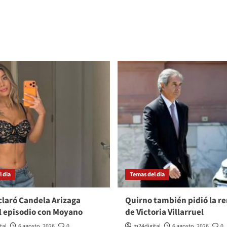
 dia
Temas del dia
laró Candela Arizaga
Quirno también pidió la r
l episodio con Moyano
de Victoria Villarruel
tal
6 agosto, 2026
0
m24digital
6 agosto, 2026
0