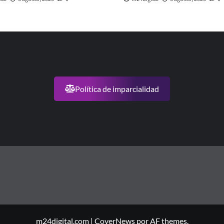
Política de imparcialidad
m24digital.com
|
CoverNews
por AF themes.