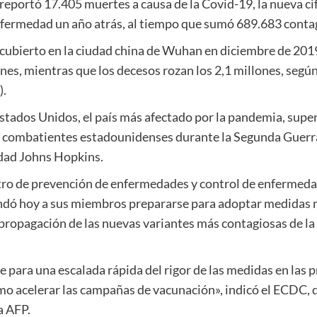
 reportó 17.405 muertes a causa de la Covid-19, la nueva c
enfermedad un año atrás, al tiempo que sumó 689.683 conta
scubierto en la ciudad china de Wuhan en diciembre de 2019
es, mientras que los decesos rozan los 2,1 millones, según 
).
stados Unidos, el país más afectado por la pandemia, supe
o combatientes estadounidenses durante la Segunda Guerr
sidad Johns Hopkins.
ntro de prevención de enfermedades y control de enfermed
dó hoy a sus miembros prepararse para adoptar medidas m
 propagación de las nuevas variantes más contagiosas de la 
e para una escalada rápida del rigor de las medidas en las
omo acelerar las campañas de vacunación», indicó el ECDC,
a AFP.