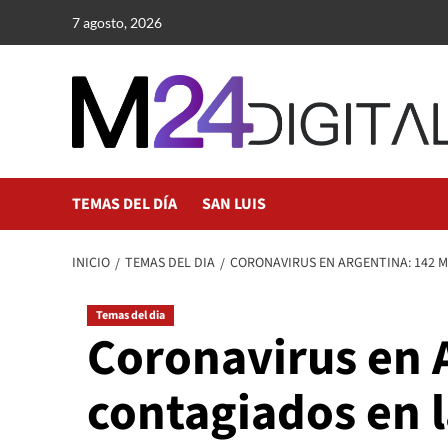
Saltar
7 agosto, 2026
al
contenido
TEMAS DEL DÍA
SAN LUIS
INICIO
TEMAS DEL DIA
CORONAVIRUS EN ARGENTINA: 142 M
Temas del dia
Coronavirus en 
contagiados en l