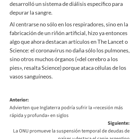
desarrolló un sistema de diálisis específico para
depurar la sangre.
Al centrarse no sólo en los respiradores, sino en la
fabricación de un riñón artificial, hizo ya entonces
algo que ahora destacan artículos en The Lancet o
Science: el coronavirus no daña sólo los pulmones,
sino otros muchos órganos («del cerebro a los
pies», resalta Science) porque ataca células de los
vasos sanguíneos.
Navegación
Anterior:
Advierten que Inglaterra podría sufrir la «recesión más
de
rápida y profunda» en siglos
entradas
Siguiente:
La ONU promueve la suspensión temporal de deudas de
países y destaca el canje argentino