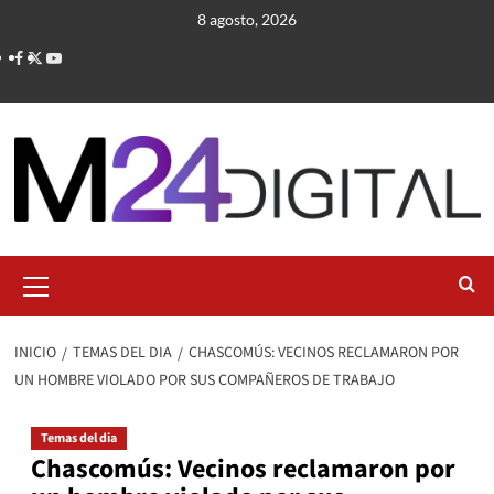
Saltar
8 agosto, 2026
al
contenido
Menú
primario
INICIO
TEMAS DEL DIA
CHASCOMÚS: VECINOS RECLAMARON POR
UN HOMBRE VIOLADO POR SUS COMPAÑEROS DE TRABAJO
Temas del dia
Chascomús: Vecinos reclamaron por