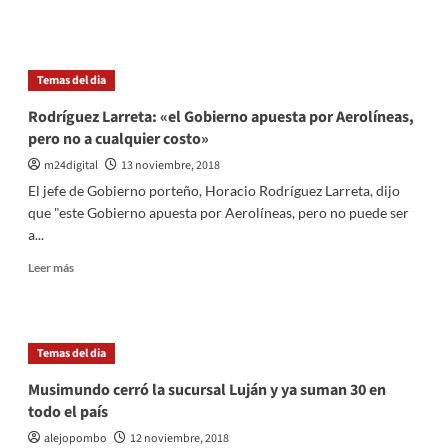
más
sobre
Advierten
que
Temas del dia
los
jubilados
Rodríguez Larreta: «el Gobierno apuesta por Aerolíneas,
perderán
pero no a cualquier costo»
un
25%
m24digital
13 noviembre, 2018
de
El jefe de Gobierno porteño, Horacio Rodríguez Larreta, dijo
sus
que "este Gobierno apuesta por Aerolíneas, pero no puede ser
ingresos
a...
Leer
Leer más
más
sobre
Rodríguez
Larreta:
Temas del dia
«el
Gobierno
Musimundo cerró la sucursal Luján y ya suman 30 en
apuesta
todo el país
por
Aerolíneas,
alejopombo
12 noviembre, 2018