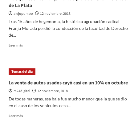
poder
de La Plata
adquisitivo
alejopombo
12 noviembre, 2018
Tras 15 años de hegemonía, la histórica agrupación radical
Franja Morada perdió la conducción de la facultad de Derecho
de...
Leer
Leer más
más
sobre
Tras
quince
Temas del dia
años
Franja
La venta de autos usados cayó casi en un 10% en octubre
Morada
m24digital
12 noviembre, 2018
pierde
en
De todas maneras, esa baja fue mucho menor que la que se dio
la
en el caso de los vehículos cero...
Universidad
de
Leer
Leer más
La
más
Plata
sobre
La