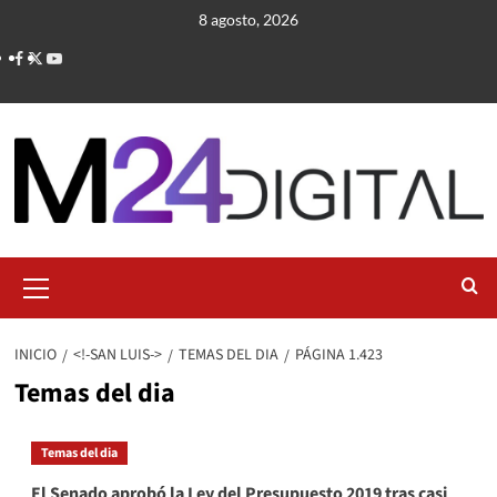
Saltar
8 agosto, 2026
al
contenido
Menú
primario
INICIO
<!-SAN LUIS->
TEMAS DEL DIA
PÁGINA 1.423
Temas del dia
Temas del dia
El Senado aprobó la Ley del Presupuesto 2019 tras casi