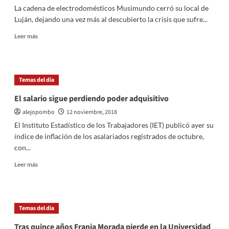
pero
La cadena de electrodomésticos Musimundo cerró su local de
no
Luján, dejando una vez más al descubierto la crisis que sufre...
a
cualquier
Leer
Leer más
costo»
más
sobre
Musimundo
cerró
Temas del dia
la
sucursal
El salario sigue perdiendo poder adquisitivo
Luján
alejopombo
12 noviembre, 2018
y
ya
El Instituto Estadístico de los Trabajadores (IET) publicó ayer su
suman
índice de inflación de los asalariados registrados de octubre,
30
con...
en
todo
Leer
Leer más
el
más
país
sobre
El
salario
Temas del dia
sigue
perdiendo
Tras quince años Franja Morada pierde en la Universidad