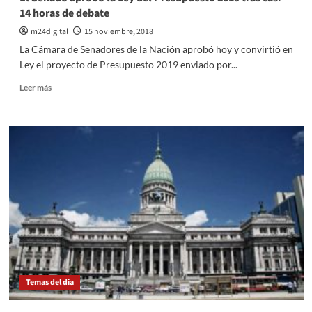
14 horas de debate
m24digital
15 noviembre, 2018
La Cámara de Senadores de la Nación aprobó hoy y convirtió en
Ley el proyecto de Presupuesto 2019 enviado por...
Leer
Leer más
más
sobre
El
Senado
aprobó
la
Ley
del
Presupuesto
2019
tras
casi
14
horas
Temas del dia
de
debate