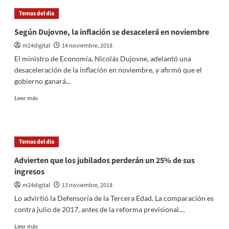
el
Temas del dia
cronograma
de
Según Dujovne, la inflación se desacelerá en noviembre
servicios
m24digital
14 noviembre, 2018
públicos
y
El ministro de Economía, Nicolás Dujovne, adelantó una
cortes
desaceleración de la inflación en noviembre, y afirmó que el
por
gobierno ganará...
el
G20
Leer
Leer más
más
sobre
Según
Dujovne,
Temas del dia
la
inflación
Advierten que los jubilados perderán un 25% de sus
se
ingresos
desacelerá
en
m24digital
13 noviembre, 2018
noviembre
Lo advirtió la Defensoría de la Tercera Edad. La comparación es
contra julio de 2017, antes de la reforma previsional....
Leer
Leer más