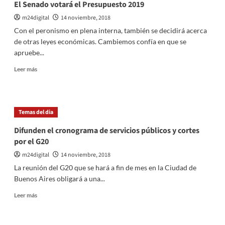
El Senado votará el Presupuesto 2019
m24digital
14 noviembre, 2018
Con el peronismo en plena interna, también se decidirá acerca
de otras leyes económicas. Cambiemos confía en que se
apruebe...
Leer
Leer más
más
sobre
El
Senado
Temas del dia
votará
el
Difunden el cronograma de servicios públicos y cortes
Presupuesto
por el G20
2019
m24digital
14 noviembre, 2018
La reunión del G20 que se hará a fin de mes en la Ciudad de
Buenos Aires obligará a una...
Leer
Leer más
más
sobre
Difunden