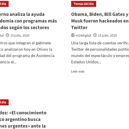
programa
 dia
Temas del dia
vuelos
a
erno analiza la ayuda
Obama, Biden, Bill Gates y
Madrid
demia con programas más
Musk fueron hackeados en
y
ados según los sectores
Twitter
Miami
por
tal
15 julio, 2020
m24digital
15 julio, 2020
primera
tros que integran el gabinete
Una larga lista de cuentas verifi
vez
o analizaron hoy en Olivos la
Twitter de personalidades polític
desde
la
dad del programa de Asistencia
mundo del espectáculo y empres
pandemia
ncia al...
Estados Unidos...
er
Leer
Leer más
ás
más
bre
sobre
Obama,
obierno
Biden,
aliza
Bill
 dia
Gates
yuda
y
ez: «El conocimiento
ospandemia
Elon
ico argentino busca
on
Musk
nes urgentes» ante la
rogramas
fueron