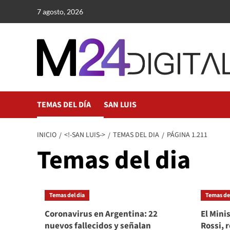
Saltar
7 agosto, 2026
al
contenido
TEMAS DEL DÍA
SAN LUIS
INICIO
<!-SAN LUIS->
TEMAS DEL DIA
PÁGINA 1.211
Temas del dia
Temas del dia
Temas del
Coronavirus en Argentina: 22
El Mini
nuevos fallecidos y señalan
Rossi, r