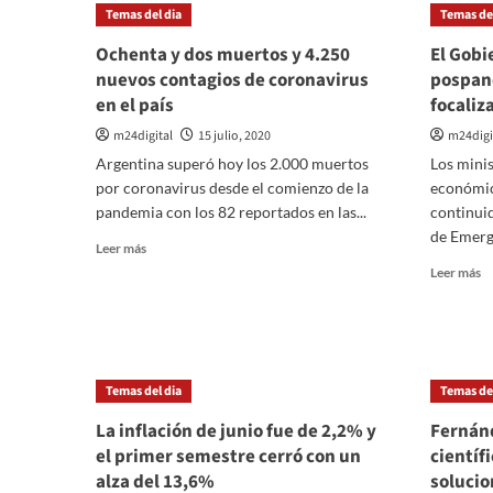
incidencia
Temas del dia
Temas del
en
AMBA
Ochenta y dos muertos y 4.250
El Gobi
nuevos contagios de coronavirus
pospan
en el país
focaliz
m24digital
15 julio, 2020
m24digi
Argentina superó hoy los 2.000 muertos
Los minis
por coronavirus desde el comienzo de la
económic
pandemia con los 82 reportados en las...
continui
de Emerge
Leer
Leer más
más
Le
Leer más
sobre
m
Ochenta
so
y
El
dos
G
muertos
an
Temas del dia
Temas del
y
la
4.250
a
La inflación de junio fue de 2,2% y
Fernánd
nuevos
p
el primer semestre cerró con un
científ
contagios
c
de
alza del 13,6%
solucio
p