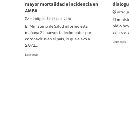
mayor mortalidad e incidencia en
dialogu
AMBA
m24digi
m24digital
16 julio, 2020
El minist
pidió hoy
El Ministerio de Salud informó esta
salir de l
mañana 22 nuevos fallecimientos por
coronavirus en el país, lo que elevó a
Le
Leer más
2.072...
m
so
Leer
Leer más
El
más
Mi
sobre
d
Coronavirus
De
en
Ag
Argentina:
Ro
22
re
nuevos
la
fallecidos
po
y
di
señalan
d
mayor
Al
mortalidad
F
e