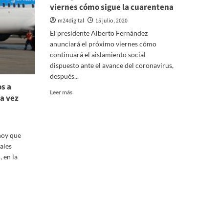
viernes cómo sigue la cuarentena
m24digital
15 julio, 2020
El presidente Alberto Fernández
anunciará el próximo viernes cómo
continuará el aislamiento social
dispuesto ante el avance del coronavirus,
después...
s a
Leer
Leer más
a vez
más
sobre
Fernández
se
hoy que
reunió
ales
con
Kicillof
 en la
y
Rodríguez
Larreta
y
anunciará
el