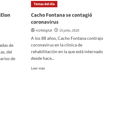
viernes
Temas del dia
cómo
sigue
 Elon
Cacho Fontana se contagió
la
coronavirus
cuarentena
m24digital
15 julio, 2020
A los 88 años, Cacho Fontana contrajo
coronavirus en la clínica de
cadas de
rehabilitación en la que está internado
as, del
desde hace...
arios de
Leer
Leer más
más
sobre
Cacho
Fontana
se
contagió
coronavirus