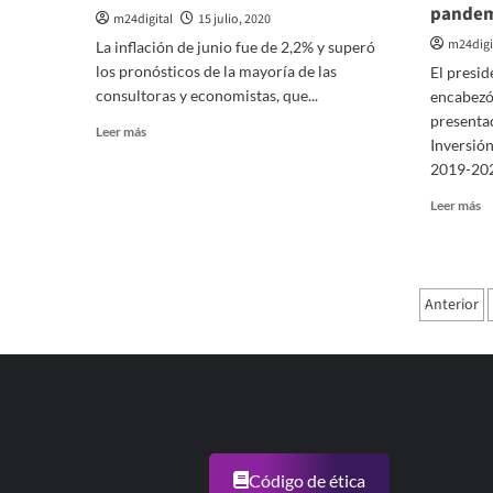
coronavirus
m
pande
m24digital
15 julio, 2020
en
fo
m24digi
el
La inflación de junio fue de 2,2% y superó
s
país
lo
los pronósticos de la mayoría de las
El presi
se
consultoras y economistas, que...
encabezó 
presenta
Leer
Leer más
Inversión
más
2019-2023
sobre
La
Le
Leer más
inflación
m
de
so
junio
Fe
fue
«E
Pagi
de
Anterior
c
2,2%
de
ci
y
ar
el
entr
b
primer
so
semestre
ur
cerró
an
con
la
un
p
Código de ética
alza