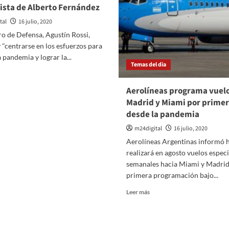
ista de Alberto Fernández
tal
16 julio, 2020
ro de Defensa, Agustín Rossi,
 "centrarse en los esfuerzos para
a pandemia y lograr la...
Temas del dia
er
ás
Aerolíneas programa vuelo
bre
Madrid y Miami por primer
nistro
desde la pandemia
e
m24digital
16 julio, 2020
fensa,
ustín
Aerolíneas Argentinas informó 
ssi,
realizará en agosto vuelos especi
saltó
semanales hacia Miami y Madrid,
primera programación bajo...
lítica
aloguista
Leer
Leer más
e
más
berto
sobre
ernández
Aerolíneas