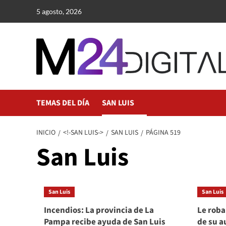
Saltar
5 agosto, 2026
al
contenido
TEMAS DEL DÍA
SAN LUIS
INICIO
<!-SAN LUIS->
SAN LUIS
PÁGINA 519
San Luis
San Luis
San Luis
Incendios: La provincia de La
Le roba
Pampa recibe ayuda de San Luis
de su au