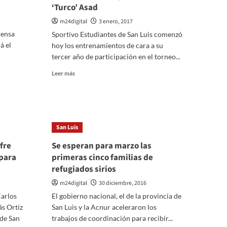
‘Turco’ Asad
m24digital
3 enero, 2017
rensa
Sportivo Estudiantes de San Luis comenzó
á el
hoy los entrenamientos de cara a su
tercer año de participación en el torneo...
Leer
Leer más
más
sobre
Estudiantes
comenzó
la
San Luis
pretemporada
bajo
fre
Se esperan para marzo las
el
 para
primeras cinco familias de
mando
refugiados sirios
del
‘Turco’
m24digital
30 diciembre, 2016
Asad
Carlos
El gobierno nacional, el de la provincia de
ás Ortíz
San Luis y la Acnur aceleraron los
 de San
trabajos de coordinación para recibir...