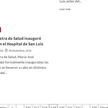
Luis antes del...
erlo
er
ás
Leer
Leer más
bre
más
ciano,
sobre
Estudiantes
imer
de
ntanito
San
l
Luis
stra de Salud inauguró
017
sufre
n el Hospital de San Luis
ció
cuatro
n
bajas
tal
28 diciembre, 2016
en
ra de Salud, María José
ínica
su
dejó formalmente inauguradas las
alia
plantel
 se llevaron a cabo en distintos
e
para
an
del...
2017
is
er
ás
bre
nistra
e
aginación
erior
1
516
517
518
520
521
522
578
Sigui
lud
…
519
…