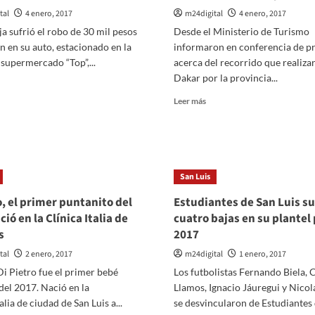
tal
4 enero, 2017
m24digital
4 enero, 2017
a sufrió el robo de 30 mil pesos
Desde el Ministerio de Turismo
n en su auto, estacionado en la
informaron en conferencia de p
 supermercado “Top”,...
acerca del recorrido que realizar
Dakar por la provincia...
er
ás
Leer
Leer más
bre
más
sobre
oban
La
provincia
na
de
San Luis
reja
San
0
Luis
, el primer puntanito del
Estudiantes de San Luis su
l
recibe
ió en la Clínica Italia de
cuatro bajas en su plantel
sos
una
e
s
2017
vez
más
tal
2 enero, 2017
m24digital
1 enero, 2017
uto
al
n
i Pietro fue el primer bebé
Los futbolistas Fernando Biela, 
Rally
Dakar
el 2017. Nació en la
Llamos, Ignacio Jáuregui y Nicol
lla
alia de ciudad de San Luis a...
se desvincularon de Estudiantes
e