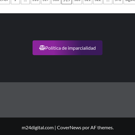
auguró
e
ras
ntradas
n
spital
e
an
is
Política de imparcialidad
m24digital.com
|
CoverNews
por AF themes.