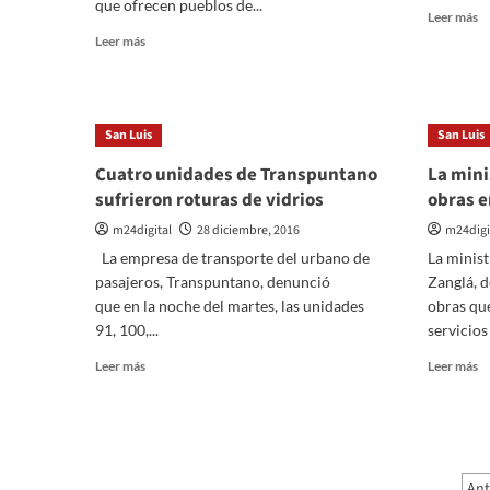
que ofrecen pueblos de...
M
Le
Leer más
m
Leer
Leer más
so
más
Lu
sobre
el
Pueblos
pr
de
San Luis
San Luis
pu
San
de
Luis
Cuatro unidades de Transpuntano
La mini
2
y
sufrieron roturas de vidrios
obras e
na
sus
e
tradicionales
m24digital
28 diciembre, 2016
m24digi
la
fiestas
La empresa de transporte del urbano de
La minist
Cl
populares
pasajeros, Transpuntano, denunció
Zanglá, 
It
en
que en la noche del martes, las unidades
obras que
d
este
S
91, 100,...
verano
servicios 
Lu
Leer
Le
Leer más
Leer más
más
m
sobre
so
Cuatro
La
unidades
mi
de
d
P
Ant
Transpuntano
Sa