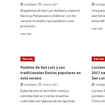
m24digital
4 enero, 2017
m24digi
Brigadistas de San Luis Solidario viajaron
Una parej
hacia La Pampa para colaborar con los
que tenía
voraces incendios que azotaron a esa
playa del
provincia...
Le
Leer más
m
Leer
Leer más
so
más
Le
sobre
r
Incendios:
a
La
u
provincia
San Luis
San Luis
pa
de
3
La
Pueblos de San Luis y sus
Luciano
mi
Pampa
tradicionales fiestas populares en
2017 nac
pe
recibe
d
este verano
San Lui
ayuda
su
de
m24digital
3 enero, 2017
m24digi
a
San
e
Espectáculos al aire libre, música,
Luciano D
Luis
la
comidas típicas y varias muestras
puntano d
Vi
culturales son algunas de las opciones
Clínica It
d