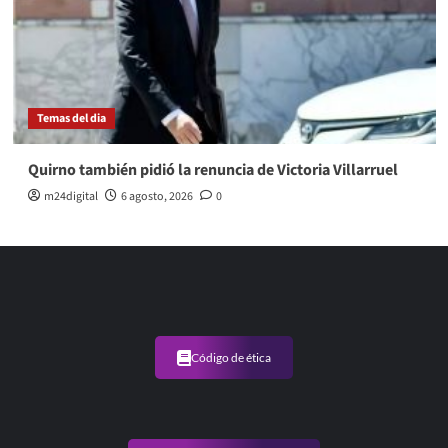
Temas del dia
Quirno también pidió la renuncia de Victoria Villarruel
m24digital
6 agosto, 2026
0
Código de ética