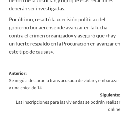
dentro de la Justicia», y dijo que esas relaciones
deberán ser investigadas.
Por último, resaltó la «decisión política» del
gobierno bonaerense «de avanzar en la lucha
contra el crimen organizado» y aseguró que «hay
un fuerte respaldo en la Procuración en avanzar en
este tipo de causas».
Navegación
Anterior:
Se negó a declarar la trans acusada de violar y embarazar
de
a una chica de 14
entradas
Siguiente:
Las inscripciones para las viviendas se podrán realizar
online