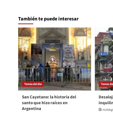
También te puede interesar
Temas del dia
Temas del
San Cayetano: la historia del
Desaloj
santo que hizo raíces en
inquili
Argentina
m24digi