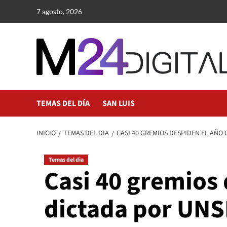
Saltar
7 agosto, 2026
al
contenido
TEMAS DEL DÍA
SAN LUIS
INICIO
TEMAS DEL DIA
CASI 40 GREMIOS DESPIDEN EL AÑO
Temas del dia
Casi 40 gremios 
dictada por UNS