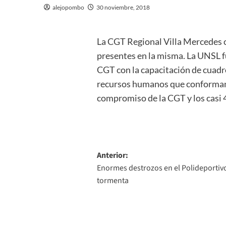
alejopombo
30 noviembre, 2018
La CGT Regional Villa Mercedes ci
presentes en la misma. La UNSL f
CGT con la capacitación de cuadr
recursos humanos que conforman 
compromiso de la CGT y los casi 
Navegación
Anterior:
Enormes destrozos en el Polideportivo
de
tormenta
entradas