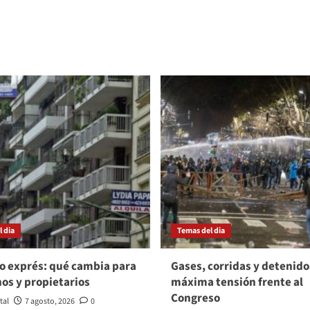
 dia
Temas del dia
o exprés: qué cambia para
Gases, corridas y detenido
nos y propietarios
máxima tensión frente al
Congreso
tal
7 agosto, 2026
0