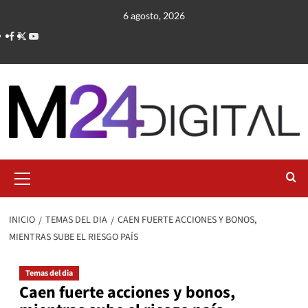
Saltar
6 agosto, 2026
al
contenido
Menú
primario
INICIO
TEMAS DEL DIA
CAEN FUERTE ACCIONES Y BONOS,
MIENTRAS SUBE EL RIESGO PAÍS
Temas del dia
Caen fuerte acciones y bonos,