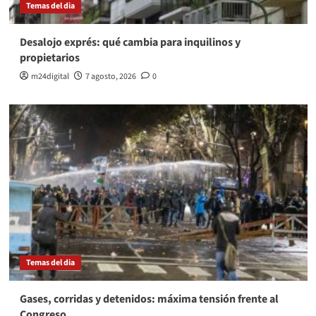
Temas del dia
Desalojo exprés: qué cambia para inquilinos y
propietarios
m24digital
7 agosto, 2026
0
Temas del dia
Gases, corridas y detenidos: máxima tensión frente al
Congreso