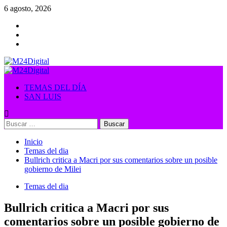
Saltar
6 agosto, 2026
al
contenido
Menú
primario
TEMAS DEL DÍA
SAN LUIS
Buscar:
Inicio
Temas del dia
Bullrich critica a Macri por sus comentarios sobre un posible
gobierno de Milei
Temas del dia
Bullrich critica a Macri por sus
comentarios sobre un posible gobierno de