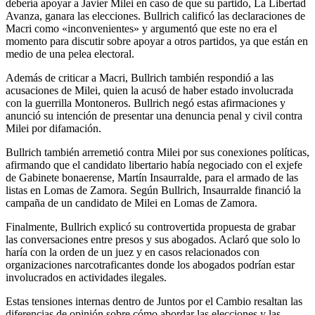
debería apoyar a Javier Milei en caso de que su partido, La Libertad
Avanza, ganara las elecciones. Bullrich calificó las declaraciones de
Macri como «inconvenientes» y argumentó que este no era el
momento para discutir sobre apoyar a otros partidos, ya que están en
medio de una pelea electoral.
Además de criticar a Macri, Bullrich también respondió a las
acusaciones de Milei, quien la acusó de haber estado involucrada
con la guerrilla Montoneros. Bullrich negó estas afirmaciones y
anunció su intención de presentar una denuncia penal y civil contra
Milei por difamación.
Bullrich también arremetió contra Milei por sus conexiones políticas,
afirmando que el candidato libertario había negociado con el exjefe
de Gabinete bonaerense, Martín Insaurralde, para el armado de las
listas en Lomas de Zamora. Según Bullrich, Insaurralde financió la
campaña de un candidato de Milei en Lomas de Zamora.
Finalmente, Bullrich explicó su controvertida propuesta de grabar
las conversaciones entre presos y sus abogados. Aclaró que solo lo
haría con la orden de un juez y en casos relacionados con
organizaciones narcotraficantes donde los abogados podrían estar
involucrados en actividades ilegales.
Estas tensiones internas dentro de Juntos por el Cambio resaltan las
diferencias de opinión sobre cómo abordar las elecciones y las