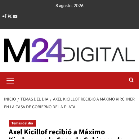
Saltar
8 agosto, 2026
al
contenido
Menú
primario
INICIO
TEMAS DEL DIA
AXEL KICILLOF RECIBIÓ A MÁXIMO KIRCHNER
EN LA CASA DE GOBIERNO DE LA PLATA
Temas del dia
Axel Kicillof recibió a Máximo