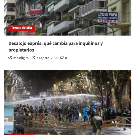
Temas del dia
Desalojo exprés: qué cambia para inquilinos y
propietarios
m24digital
7 agosto, 2026
0