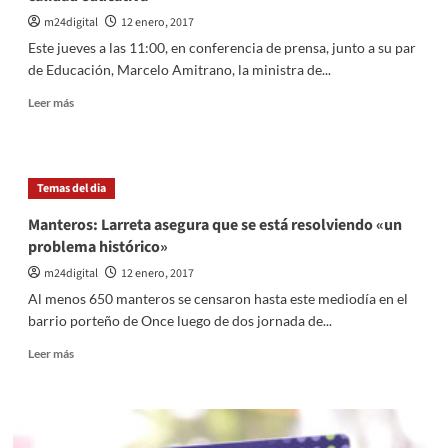
interior
de
m24digital
12 enero, 2017
la
Este jueves a las 11:00, en conferencia de prensa, junto a su par
provincia
de Educación, Marcelo Amitrano, la ministra de...
de
San
Leer
Leer más
Luis
más
sobre
Presentaron
los
Temas del dia
resultados
de
Manteros: Larreta asegura que se está resolviendo «un
la
problema histórico»
segunda
evaluación
m24digital
12 enero, 2017
de
Al menos 650 manteros se censaron hasta este mediodía en el
calidad
barrio porteño de Once luego de dos jornada de...
educativa
Leer
Leer más
más
sobre
Manteros:
Larreta
asegura