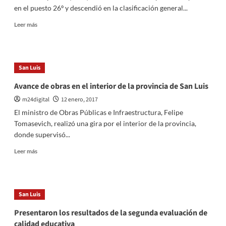
el
en el puesto 26º y descendió en la clasificación general...
cierre
de
Leer
Leer más
fábricas
más
sobre
Dakar:
Duplessis
San Luis
terminó
la
Avance de obras en el interior de la provincia de San Luis
décima
m24digital
12 enero, 2017
etapa
en
El ministro de Obras Públicas e Infraestructura, Felipe
el
Tomasevich, realizó una gira por el interior de la provincia,
puesto
donde supervisó...
26º
Leer
Leer más
más
sobre
Avance
de
San Luis
obras
en
Presentaron los resultados de la segunda evaluación de
el
calidad educativa