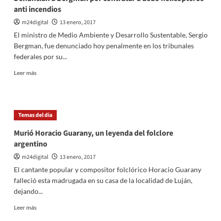
anti incendios
m24digital
13 enero, 2017
El ministro de Medio Ambiente y Desarrollo Sustentable, Sergio
Bergman, fue denunciado hoy penalmente en los tribunales
federales por su...
Leer
Leer más
más
sobre
Denuncian
a
Temas del dia
Bergman
por
Murió Horacio Guarany, un leyenda del folclore
contratar
argentino
a
dedo
m24digital
13 enero, 2017
helicópteros
El cantante popular y compositor folclórico Horacio Guarany
anti
falleció esta madrugada en su casa de la localidad de Luján,
incendios
dejando...
Leer
Leer más
más