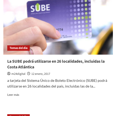
que
se
está
resolviendo
«un
problema
histórico»
Temas del dia
La SUBE podrá utilizarse en 26 localidades, incluidas la
Costa Atlántica
m24digital
12 enero, 2017
a tarjeta del Sistema Único de Boleto Electrónico (SUBE) podrá
utilizarse en 26 localidades del país, incluidas las de la...
Leer
Leer más
más
sobre
La
SUBE