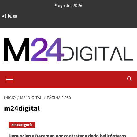
Saltar
9 agosto, 2026
al
contenido
Menú
primario
INICIO
M24DIGITAL
PÁGINA 2.080
m24digital
Sin categoría
Denuncian a Bergman por contratar a dedo helicópteros