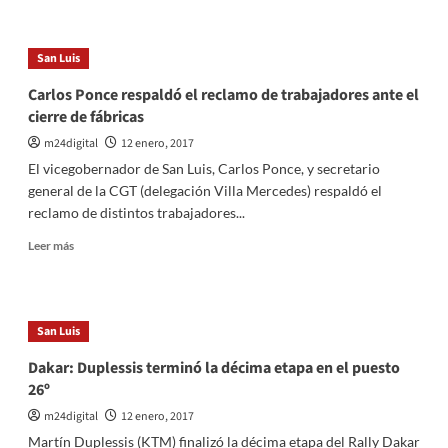
sobre
Murió
Horacio
San Luis
Guarany,
un
Carlos Ponce respaldó el reclamo de trabajadores ante el
leyenda
cierre de fábricas
del
folclore
m24digital
12 enero, 2017
argentino
El vicegobernador de San Luis, Carlos Ponce, y secretario
general de la CGT (delegación Villa Mercedes) respaldó el
reclamo de distintos trabajadores...
Leer
Leer más
más
sobre
Carlos
Ponce
San Luis
respaldó
el
Dakar: Duplessis terminó la décima etapa en el puesto
reclamo
26º
de
trabajadores
m24digital
12 enero, 2017
ante
Martín Duplessis (KTM) finalizó la décima etapa del Rally Dakar