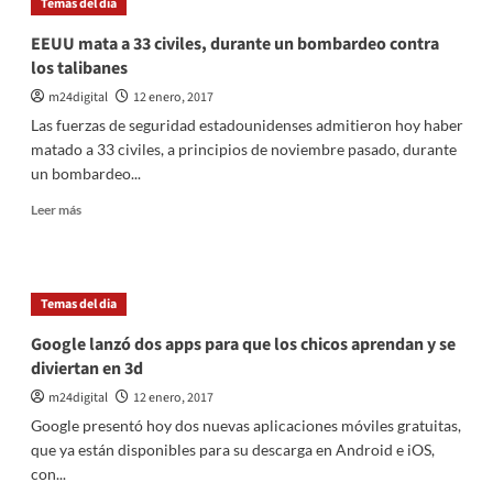
Temas del dia
podrá
utilizarse
EEUU mata a 33 civiles, durante un bombardeo contra
en
los talibanes
26
localidades,
m24digital
12 enero, 2017
incluidas
Las fuerzas de seguridad estadounidenses admitieron hoy haber
la
matado a 33 civiles, a principios de noviembre pasado, durante
Costa
un bombardeo...
Atlántica
Leer
Leer más
más
sobre
EEUU
mata
Temas del dia
a
33
Google lanzó dos apps para que los chicos aprendan y se
civiles,
diviertan en 3d
durante
un
m24digital
12 enero, 2017
bombardeo
Google presentó hoy dos nuevas aplicaciones móviles gratuitas,
contra
que ya están disponibles para su descarga en Android e iOS,
los
con...
talibanes