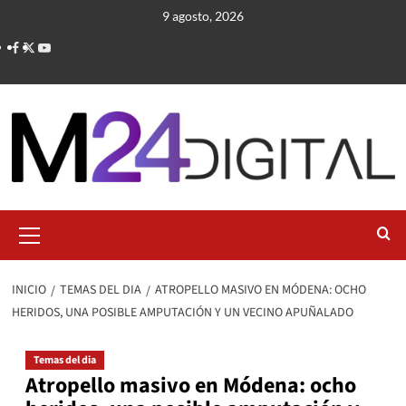
Saltar
9 agosto, 2026
al
contenido
Menú
primario
INICIO
TEMAS DEL DIA
ATROPELLO MASIVO EN MÓDENA: OCHO
HERIDOS, UNA POSIBLE AMPUTACIÓN Y UN VECINO APUÑALADO
Temas del dia
Atropello masivo en Módena: ocho