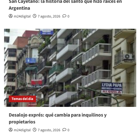
San Cayetano: la historia del santo que hizo raíces en
Argentina
m24digital
7 agosto, 2026
0
Temas del dia
Desalojo exprés: qué cambia para inquilinos y
propietarios
m24digital
7 agosto, 2026
0