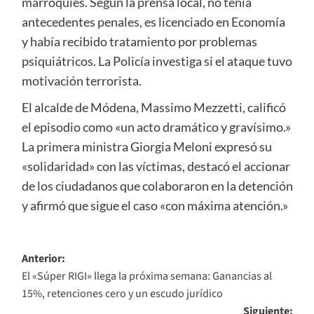
marroquíes. Según la prensa local, no tenía
antecedentes penales, es licenciado en Economía
y había recibido tratamiento por problemas
psiquiátricos. La Policía investiga si el ataque tuvo
motivación terrorista.
El alcalde de Módena, Massimo Mezzetti, calificó
el episodio como «un acto dramático y gravísimo.»
La primera ministra Giorgia Meloni expresó su
«solidaridad» con las víctimas, destacó el accionar
de los ciudadanos que colaboraron en la detención
y afirmó que sigue el caso «con máxima atención.»
Navegación
Anterior:
El «Súper RIGI» llega la próxima semana: Ganancias al
de
15%, retenciones cero y un escudo jurídico
entradas
Siguiente: