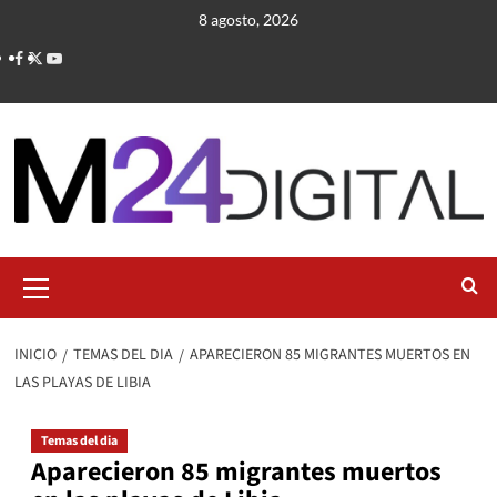
Saltar
8 agosto, 2026
al
contenido
Menú
primario
INICIO
TEMAS DEL DIA
APARECIERON 85 MIGRANTES MUERTOS EN
LAS PLAYAS DE LIBIA
Temas del dia
Aparecieron 85 migrantes muertos