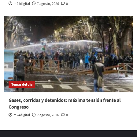
m24digital
7 agosto, 2026
0
Temas del dia
Gases, corridas y detenidos: máxima tensión frente al
Congreso
m24digital
7 agosto, 2026
0