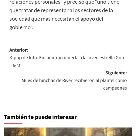
relaciones personales” y precisó que “uno tiene
que tratar de representar a los sectores de la
sociedad que más necesitan el apoyo del
gobierno”.
Navegación
Anterior:
K-pop de luto: Encuentran muerta a la joven estrella Goo
de
Ha-ra
entradas
Siguiente:
Miles de hinchas de River recibieron al plantel como
campeones
También te puede interesar