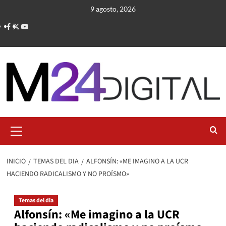
Saltar
9 agosto, 2026
al
contenido
Menú
primario
INICIO
TEMAS DEL DIA
ALFONSÍN: «ME IMAGINO A LA UCR
HACIENDO RADICALISMO Y NO PROÍSMO»
Temas del dia
Alfonsín: «Me imagino a la UCR