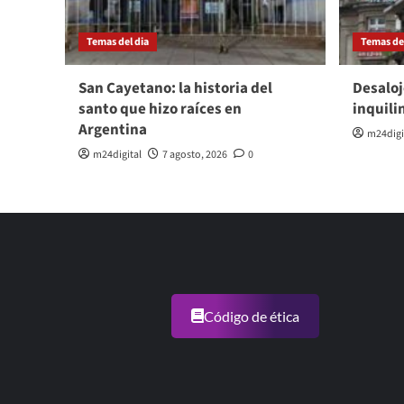
Temas del dia
Temas del
San Cayetano: la historia del
Desaloj
santo que hizo raíces en
inquili
Argentina
m24digi
m24digital
7 agosto, 2026
0
Código de ética