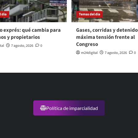
 dia
Temas del dia
o exprés: qué cambia para
Gases, corridas y detenido
nos y propietarios
máxima tensión frente al
Congreso
tal
7 agosto, 2026
0
m24digital
7 agosto, 2026
0
Política de imparcialidad