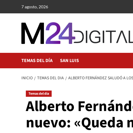
Saltar
7 agosto, 2026
al
contenido
TEMAS DEL DÍA
SAN LUIS
INICIO
TEMAS DEL DIA
ALBERTO FERNÁNDEZ SALUDÓ A LOS
Temas del dia
Alberto Fernánde
nuevo: «Queda m