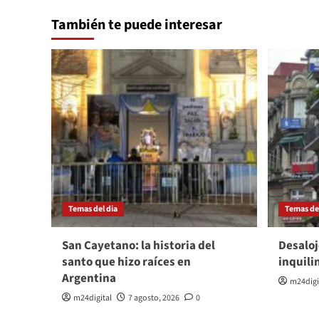
También te puede interesar
Temas del dia
Temas del
San Cayetano: la historia del
Desaloj
santo que hizo raíces en
inquili
Argentina
m24digi
m24digital
7 agosto, 2026
0