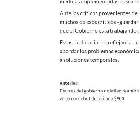
medidas implementadas buscan dar
Ante las críticas provenientes de
muchos de esos críticos «guardaro
que el Gobierno está trabajando p
Estas declaraciones reflejan la p
abordar los problemas económicos 
a soluciones temporales.
Navegación
Anterior:
Día tres del gobierno de Milei: reunió
de
vocero y debut del dólar a $800
entradas