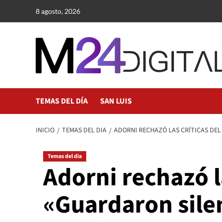
Saltar
8 agosto, 2026
al
contenido
TEMAS DEL DÍA
SAN LUIS
INICIO
TEMAS DEL DIA
ADORNI RECHAZÓ LAS CRÍTICAS DE
Temas del dia
Adorni rechazó l
«Guardaron silen