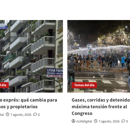
 dia
Temas del dia
o exprés: qué cambia para
Gases, corridas y detenido
nos y propietarios
máxima tensión frente al
Congreso
tal
7 agosto, 2026
0
m24digital
7 agosto, 2026
0