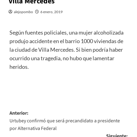
Villa Mercedes
alejopombo
6 enero, 2019
Según fuentes policiales, una mujer alcoholizada
produjo accidente en el barrio 1000 viviendas de
la ciudad de Villa Mercedes. Si bien podría haber
ocurrido una tragedia, no hubo que lamentar
heridos.
Navegación
Anterior:
Urtubey confirmó que será precandidato a presidente
de
por Alternativa Federal
entradas
Siguiente: