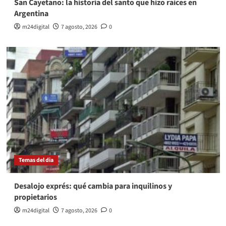
San Cayetano: la historia del santo que hizo raíces en
Argentina
m24digital
7 agosto, 2026
0
Temas del dia
Desalojo exprés: qué cambia para inquilinos y
propietarios
m24digital
7 agosto, 2026
0