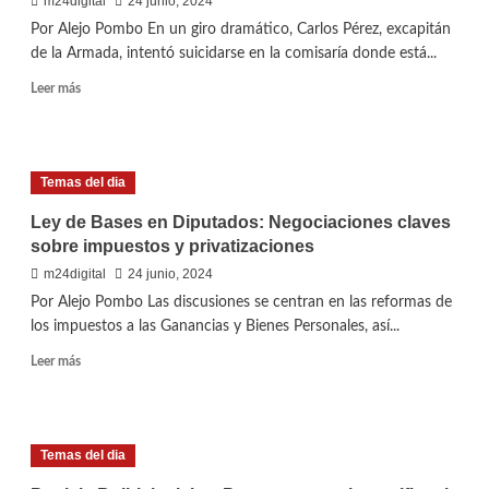
m24digital
24 junio, 2024
del
Por Alejo Pombo En un giro dramático, Carlos Pérez, excapitán
Astro
de la Armada, intentó suicidarse en la comisaría donde está...
en
la
Leer
Leer más
Selección
más
Argentina
sobre
Intento
de
Temas del dia
suicidio
de
Ley de Bases en Diputados: Negociaciones claves
Carlos
sobre impuestos y privatizaciones
Pérez,
detenido
m24digital
24 junio, 2024
por
Por Alejo Pombo Las discusiones se centran en las reformas de
la
los impuestos a las Ganancias y Bienes Personales, así...
desaparición
de
Leer
Leer más
Loan
más
Danilo
sobre
Peña
Ley
de
Temas del dia
Bases
en