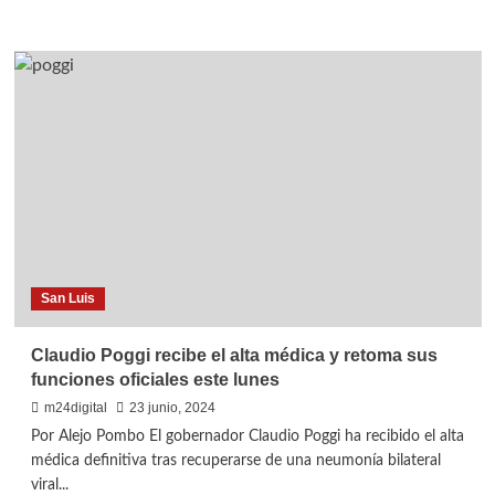
reconocimientos
más
internacionales
sobre
Violencia
en
Villa
Mercedes:
Partido
suspendido
por
agresión
a
un
árbitro,
se
San Luis
evalúan
sanciones
Claudio Poggi recibe el alta médica y retoma sus
funciones oficiales este lunes
m24digital
23 junio, 2024
Por Alejo Pombo El gobernador Claudio Poggi ha recibido el alta
médica definitiva tras recuperarse de una neumonía bilateral
viral...