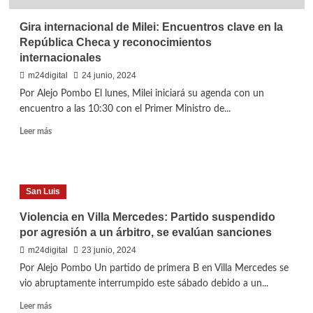
Gira internacional de Milei: Encuentros clave en la
República Checa y reconocimientos
internacionales
m24digital
24 junio, 2024
Por Alejo Pombo El lunes, Milei iniciará su agenda con un
encuentro a las 10:30 con el Primer Ministro de...
Leer
Leer más
más
sobre
Gira
internacional
San Luis
de
Milei:
Violencia en Villa Mercedes: Partido suspendido
Encuentros
por agresión a un árbitro, se evalúan sanciones
clave
en
m24digital
23 junio, 2024
la
Por Alejo Pombo Un partido de primera B en Villa Mercedes se
República
vio abruptamente interrumpido este sábado debido a un...
Checa
y
Leer
Leer más