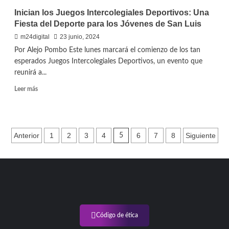
plan
Inician los Juegos Intercolegiales Deportivos: Una
de
Fiesta del Deporte para los Jóvenes de San Luis
obra
pública
m24digital
23 junio, 2024
en
Por Alejo Pombo Este lunes marcará el comienzo de los tan
Villa
esperados Juegos Intercolegiales Deportivos, un evento que
Mercedes:
reunirá a...
Inversión
millonaria
Leer
Leer más
para
más
revitalizar
sobre
la
Inician
ciudad
los
Paginación
Anterior
1
2
3
4
6
7
8
Siguiente
5
Juegos
Intercolegiales
de
Deportivos:
entradas
Una
Fiesta
del
Deporte
para
los
Código de ética
Jóvenes