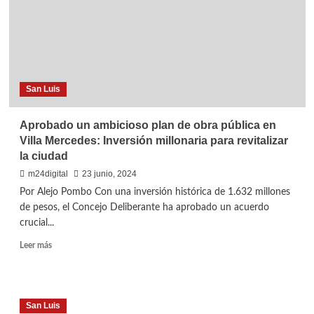
de
financiamiento
para
el
sector
productivo
San Luis
local
Aprobado un ambicioso plan de obra pública en
Villa Mercedes: Inversión millonaria para revitalizar
la ciudad
m24digital
23 junio, 2024
Por Alejo Pombo Con una inversión histórica de 1.632 millones
de pesos, el Concejo Deliberante ha aprobado un acuerdo
crucial...
Leer
Leer más
más
sobre
Aprobado
un
San Luis
ambicioso