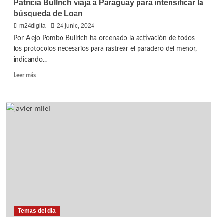
Patricia Bullrich viaja a Paraguay para intensificar la
Diputados:
búsqueda de Loan
Negociaciones
claves
m24digital
24 junio, 2024
sobre
Por Alejo Pombo Bullrich ha ordenado la activación de todos
impuestos
los protocolos necesarios para rastrear el paradero del menor,
y
indicando...
privatizaciones
Leer
Leer más
más
sobre
Patricia
Bullrich
viaja
a
Paraguay
para
intensificar
la
búsqueda
de
Loan
Temas del dia