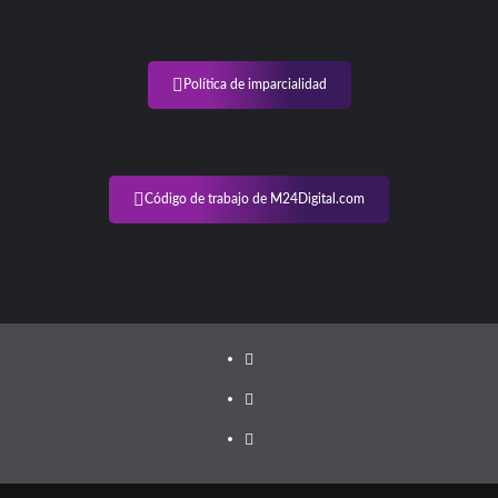
de
San
Luis
Política de imparcialidad
Código de trabajo de M24Digital.com