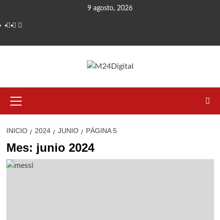
Saltar
9 agosto, 2026
al
contenido
Menú
primario
INICIO
2024
JUNIO
PÁGINA 5
Mes:
junio 2024