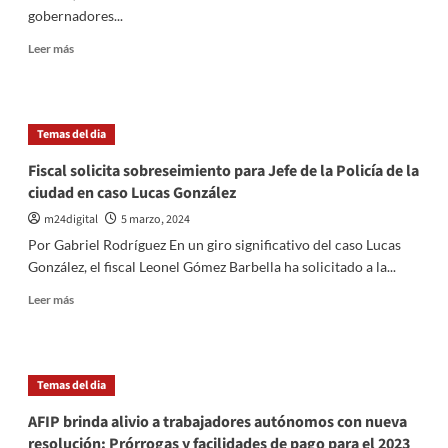
de
gobernadores...
violencia
en
Leer
Leer más
Rosario
más
sobre
Encuentro
gubernamental:
Temas del dia
Nueva
Ley
Fiscal solicita sobreseimiento para Jefe de la Policía de la
de
ciudad en caso Lucas González
bases
y
m24digital
5 marzo, 2024
ganancias
Por Gabriel Rodríguez En un giro significativo del caso Lucas
como
González, el fiscal Leonel Gómez Barbella ha solicitado a la...
foco
de
Leer
Leer más
discusión
más
sobre
Fiscal
solicita
Temas del dia
sobreseimiento
para
AFIP brinda alivio a trabajadores autónomos con nueva
Jefe
resolución: Prórrogas y facilidades de pago para el 2023