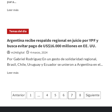
para...
Leer
Leer más
más
sobre
Caputo
refuerza
Temas del dia
vínculos
con
Argentina recibe respaldo regional en juicio por YPF y
el
busca evitar pago de US$16.000 millones en EE. UU.
BID
en
m24digital
4 marzo, 2024
su
Por Gabriel Rodriguez En un gesto de solidaridad regional,
gira
Brasil, Chile, Uruguay y Ecuador se unieron a Argentina en el...
internacional:
Enfoque
Leer
Leer más
en
más
proyectos
sobre
sociales
Argentina
y
recibe
Paginación
Anterior
desafíos
1
4
5
6
8
Siguiente
…
7
respaldo
regionales
de
regional
en
entradas
juicio