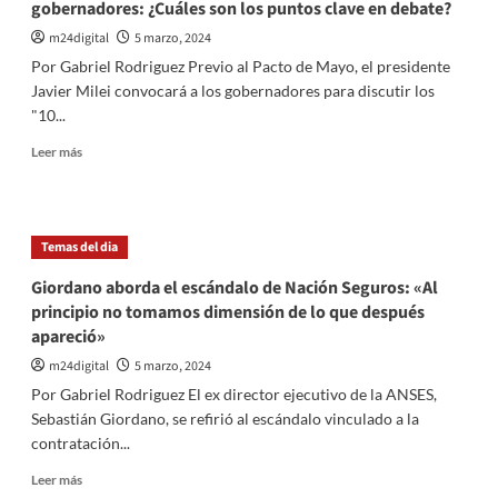
gobernadores: ¿Cuáles son los puntos clave en debate?
2023
m24digital
5 marzo, 2024
Por Gabriel Rodriguez Previo al Pacto de Mayo, el presidente
Javier Milei convocará a los gobernadores para discutir los
"10...
Leer
Leer más
más
sobre
Milei
buscará
Temas del dia
reflotar
la
Giordano aborda el escándalo de Nación Seguros: «Al
Ley
principio no tomamos dimensión de lo que después
Ómnibus
apareció»
en
reunión
m24digital
5 marzo, 2024
con
Por Gabriel Rodriguez El ex director ejecutivo de la ANSES,
gobernadores:
Sebastián Giordano, se refirió al escándalo vinculado a la
¿Cuáles
contratación...
son
los
Leer
Leer más
puntos
más