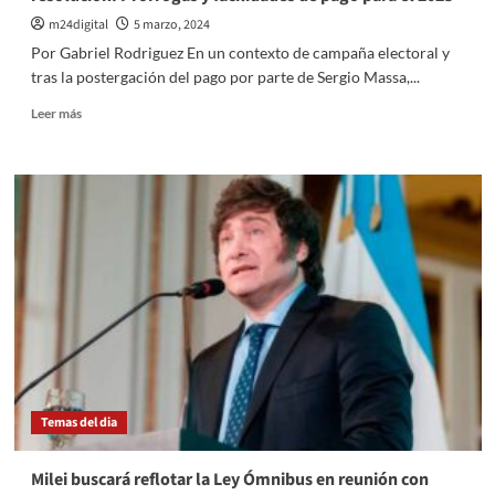
de
la
m24digital
5 marzo, 2024
Policía
Por Gabriel Rodriguez En un contexto de campaña electoral y
de
tras la postergación del pago por parte de Sergio Massa,...
la
ciudad
Leer
Leer más
en
más
caso
sobre
Lucas
AFIP
González
brinda
alivio
a
trabajadores
autónomos
con
nueva
resolución:
Prórrogas
y
facilidades
Temas del dia
de
pago
para
Milei buscará reflotar la Ley Ómnibus en reunión con
el