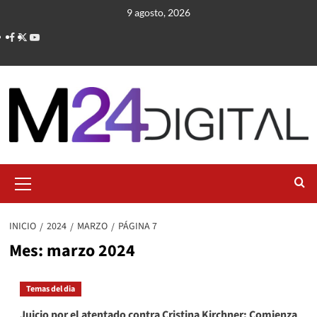
Saltar
9 agosto, 2026
al
contenido
Menú
primario
INICIO
2024
MARZO
PÁGINA 7
Mes:
marzo 2024
Temas del dia
Juicio por el atentado contra Cristina Kirchner: Comienza