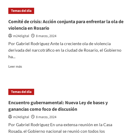
Movilización
feminista
Temas del dia
en
el
Comité de crisis: Acción conjunta para enfrentar la ola de
8M:
violencia en Rosario
La
libertad
m24digital
8 marzo, 2024
es
Por Gabriel Rodriguez Ante la creciente ola de violencia
nuestra
derivada del narcotráfico en la ciudad de Rosario, el Gobierno
y
ha...
no
de
Leer
Leer más
los
más
mercados
sobre
ni
Comité
de
de
Temas del dia
los
crisis:
gobiernos
Acción
Encuentro gubernamental: Nueva Ley de bases y
conjunta
ganancias como foco de discusión
para
enfrentar
m24digital
8 marzo, 2024
la
Por Gabriel Rodriguez En una extensa reunión en la Casa
ola
Rosada, el Gobierno nacional se reunió con todos los