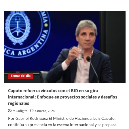
clave
sobre
en
Giordano
debate?
aborda
el
escándalo
de
Nación
Seguros:
«Al
principio
no
tomamos
dimensión
Temas del dia
de
lo
que
Caputo refuerza vínculos con el BID en su gira
después
internacional: Enfoque en proyectos sociales y desafíos
apareció»
regionales
m24digital
4 marzo, 2024
Por Gabriel Rodriguez El Ministro de Hacienda, Luis Caputo,
continúa su presencia en la escena internacional y se prepara