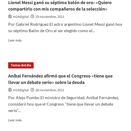
Lionel Messi ganó su séptimo balón de oro: «Quiero
vendió
compartirlo con mis compañeros de la selección»
USD
70
m24digital
29 noviembre, 2021
millones
Por Gabriel Rodriguez El astro argentino Lionel Messi ganó hoy
su séptimo Balón de Oro al ser elegido como el...
Leer
Leer más
más
sobre
Lionel
Messi
Temas del dia
ganó
su
Aníbal Fernández afirmó que el Congreso «tiene que
séptimo
llevar un debate serio» sobre la deuda
balón
de
m24digital
28 noviembre, 2021
oro:
Por Alejo Pombo El ministro de Seguridad, Aníbal Fernández,
«Quiero
consideró hoy que el Congreso "tiene que llevar un debate
compartirlo
serio"...
con
mis
Leer
Leer más
compañeros
más
de
sobre