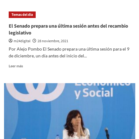
al
Nueva
Presiente
York
Temas del dia
en
declara
la
el
El Senado prepara una última sesión antes del recambio
negociación
estado
legislativo
con
de
el
emergencia
m24digital
28 noviembre, 2021
FMI
por
Por Alejo Pombo El Senado prepara una última sesión para el 9
la
de diciembre, un día antes del inicio del...
variante
«Omicron»
Leer
Leer más
más
sobre
El
Senado
prepara
una
última
sesión
antes
del
recambio
legislativo