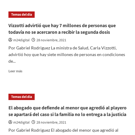
la
Aníbal
selección»
Fernández
Temas del dia
afirmó
que
Vizzotti advirtió que hay 7 millones de personas que
el
todavía no se acercaron a recibir la segunda dosis
Congreso
«tiene
m24digital
28 noviembre, 2021
que
Por Gabriel Rodriguez La ministra de Salud, Carla Vizzotti,
llevar
advirtió hoy que hay siete millones de personas en condiciones
un
de...
debate
serio»
Leer
Leer más
sobre
más
la
sobre
deuda
Vizzotti
advirtió
Temas del dia
que
hay
El abogado que defiende al menor que agredió al playero
7
se apartará del caso si la familia no lo entrega a la justicia
millones
de
m24digital
28 noviembre, 2021
personas
Por Gabriel Rodriguez El abogado del menor que agredió al
que