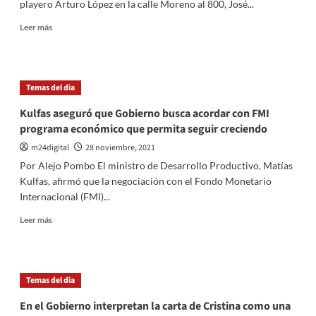
playero Arturo López en la calle Moreno al 800, José...
todavía
no
Leer
Leer más
se
más
acercaron
sobre
a
El
recibir
abogado
Temas del dia
la
que
segunda
defiende
Kulfas aseguró que Gobierno busca acordar con FMI
dosis
al
programa económico que permita seguir creciendo
menor
que
m24digital
28 noviembre, 2021
agredió
Por Alejo Pombo El ministro de Desarrollo Productivo, Matías
al
Kulfas, afirmó que la negociación con el Fondo Monetario
playero
Internacional (FMI)...
se
apartará
Leer
Leer más
del
más
caso
sobre
si
Kulfas
la
aseguró
Temas del dia
familia
que
no
Gobierno
En el Gobierno interpretan la carta de Cristina como una
lo
busca