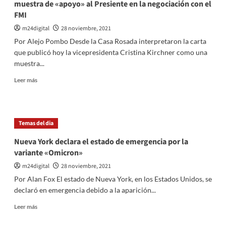
muestra de «apoyo» al Presiente en la negociación con el
entrega
acordar
a
FMI
con
la
FMI
m24digital
28 noviembre, 2021
justicia
programa
Por Alejo Pombo Desde la Casa Rosada interpretaron la carta
económico
que publicó hoy la vicepresidenta Cristina Kirchner como una
que
muestra...
permita
seguir
Leer
Leer más
creciendo
más
sobre
En
el
Temas del dia
Gobierno
interpretan
Nueva York declara el estado de emergencia por la
la
variante «Omicron»
carta
de
m24digital
28 noviembre, 2021
Cristina
Por Alan Fox El estado de Nueva York, en los Estados Unidos, se
como
declaró en emergencia debido a la aparición...
una
muestra
Leer
Leer más
de
más
«apoyo»
sobre