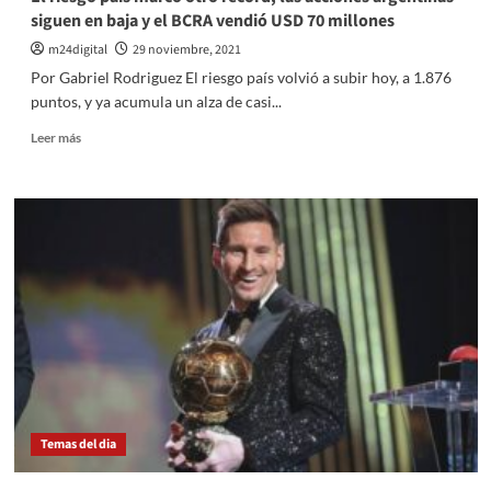
siguen en baja y el BCRA vendió USD 70 millones
m24digital
29 noviembre, 2021
Por Gabriel Rodriguez El riesgo país volvió a subir hoy, a 1.876
puntos, y ya acumula un alza de casi...
Leer
Leer más
más
sobre
El
riesgo
país
marcó
otro
récord,
las
acciones
argentinas
siguen
en
baja
Temas del dia
y
el
BCRA