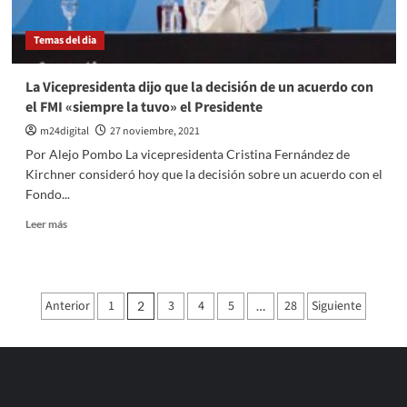
Temas del dia
La Vicepresidenta dijo que la decisión de un acuerdo con
el FMI «siempre la tuvo» el Presidente
m24digital
27 noviembre, 2021
Por Alejo Pombo La vicepresidenta Cristina Fernández de
Kirchner consideró hoy que la decisión sobre un acuerdo con el
Fondo...
Leer
Leer más
más
sobre
La
Vicepresidenta
Paginación
Anterior
1
3
4
5
28
Siguiente
2
…
dijo
de
que
la
entradas
decisión
de
un