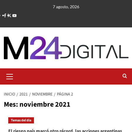
Saltar
7 agosto, 2026
al
contenido
Menú
primario
INICIO
2021
NOVIEMBRE
PÁGINA 2
Mes:
noviembre 2021
Temas del dia
El riesgo país marcó otro récord, las acciones argentinas