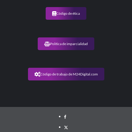
acuerdo
con
el
Código de ética
FMI
«siempre
la
tuvo»
el
Política de imparcialidad
Presidente
Código de trabajo de M24Digital.com