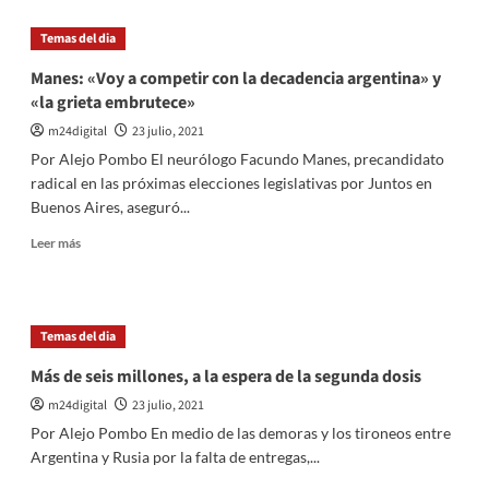
Píparo
insectos
se
Temas del dia
alejó
del
Manes: «Voy a competir con la decadencia argentina» y
PRO
«la grieta embrutece»
y
va
m24digital
23 julio, 2021
con
Por Alejo Pombo El neurólogo Facundo Manes, precandidato
Espert
radical en las próximas elecciones legislativas por Juntos en
Buenos Aires, aseguró...
Leer
Leer más
más
sobre
Manes:
«Voy
Temas del dia
a
competir
Más de seis millones, a la espera de la segunda dosis
con
m24digital
23 julio, 2021
la
decadencia
Por Alejo Pombo En medio de las demoras y los tironeos entre
argentina»
Argentina y Rusia por la falta de entregas,...
y
«la