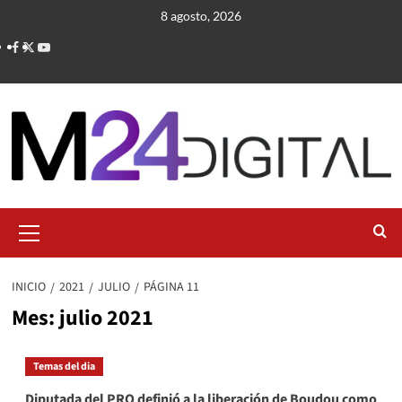
Saltar
8 agosto, 2026
al
contenido
Menú
primario
INICIO
2021
JULIO
PÁGINA 11
Mes:
julio 2021
Temas del dia
Diputada del PRO definió a la liberación de Boudou como