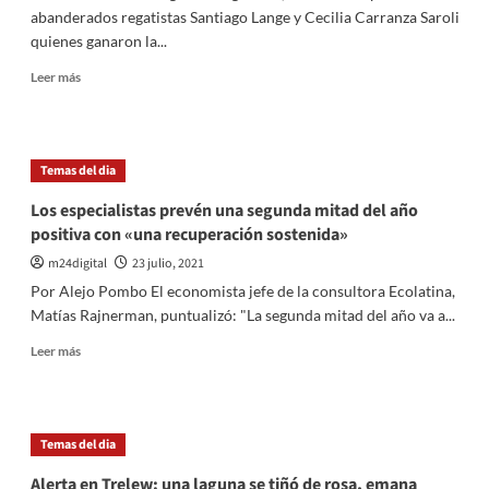
por
abanderados regatistas Santiago Lange y Cecilia Carranza Saroli
parte
quienes ganaron la...
de
Boca»
Leer
Leer más
más
sobre
La
delegación
Temas del dia
argentina
desfiló
Los especialistas prevén una segunda mitad del año
con
positiva con «una recuperación sostenida»
entusiasmo
en
m24digital
23 julio, 2021
la
Por Alejo Pombo El economista jefe de la consultora Ecolatina,
ceremonia
Matías Rajnerman, puntualizó: "La segunda mitad del año va a...
Inaugural
de
Leer
Leer más
los
más
Juegos
sobre
de
Los
Tokio
especialistas
Temas del dia
prevén
una
Alerta en Trelew: una laguna se tiñó de rosa, emana