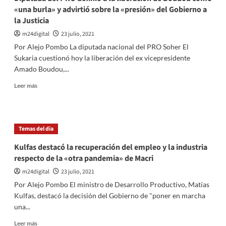
«una burla» y advirtió sobre la «presión» del Gobierno a
la Justicia
m24digital
23 julio, 2021
Por Alejo Pombo La diputada nacional del PRO Soher El
Sukaria cuestionó hoy la liberación del ex vicepresidente
Amado Boudou,...
Leer
Leer más
más
sobre
Diputada
del
Temas del dia
PRO
definió
Kulfas destacó la recuperación del empleo y la industria
a
respecto de la «otra pandemia» de Macri
la
liberación
m24digital
23 julio, 2021
de
Por Alejo Pombo El ministro de Desarrollo Productivo, Matías
Boudou
Kulfas, destacó la decisión del Gobierno de "poner en marcha
como
una...
«una
burla»
Leer
Leer más