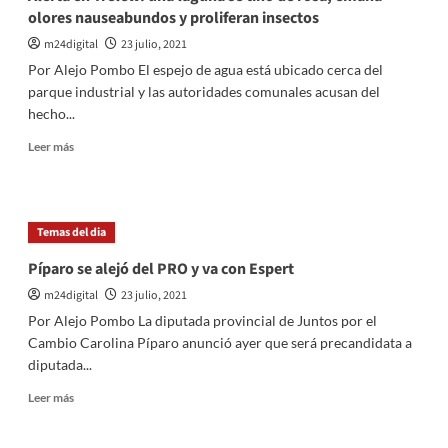
segunda
olores nauseabundos y proliferan insectos
mitad
del
m24digital
23 julio, 2021
año
Por Alejo Pombo El espejo de agua está ubicado cerca del
positiva
parque industrial y las autoridades comunales acusan del
con
hecho...
«una
recuperación
Leer
Leer más
sostenida»
más
sobre
Alerta
en
Temas del dia
Trelew:
una
Píparo se alejó del PRO y va con Espert
laguna
m24digital
23 julio, 2021
se
tiñó
Por Alejo Pombo La diputada provincial de Juntos por el
de
Cambio Carolina Píparo anunció ayer que será precandidata a
rosa,
diputada...
emana
olores
Leer
Leer más
nauseabundos
más
y
sobre
proliferan