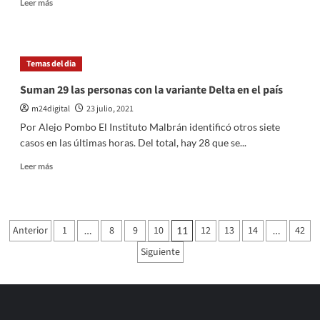
Leer
Leer más
grieta
más
embrutece»
sobre
Más
de
Temas del dia
seis
millones,
Suman 29 las personas con la variante Delta en el país
a
m24digital
23 julio, 2021
la
espera
Por Alejo Pombo El Instituto Malbrán identificó otros siete
de
casos en las últimas horas. Del total, hay 28 que se...
la
segunda
Leer
Leer más
dosis
más
sobre
Suman
29
Paginación
Anterior
1
8
9
10
12
13
14
42
…
11
…
las
de
personas
Siguiente
con
entradas
la
variante
Delta
en