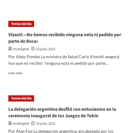
y
más
advirtió
sobre
sobre
Kulfas
la
destacó
Temas del dia
«presión»
la
del
recuperación
Vizzoti: «No hemos recibido ninguna nota ni pedido por
Gobierno
del
parte de Boca»
a
empleo
la
y
m24digital
23 julio, 2021
Justicia
la
Por Alejo Pombo La ministra de Salud Carla Vizzotti aseguró
industria
hoy que no recibió "ninguna nota ni pedido por parte...
respecto
de
Leer
Leer más
la
más
«otra
sobre
pandemia»
Vizzoti:
de
«No
Temas del dia
Macri
hemos
recibido
La delegación argentina desfiló con entusiasmo en la
ninguna
ceremonia Inaugural de los Juegos de Tokio
nota
ni
m24digital
23 julio, 2021
pedido
Por Alan Fox La delegación argentina, encabezada por los