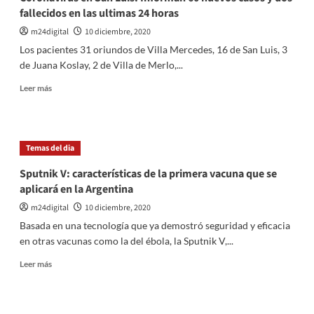
fallecidos en las ultimas 24 horas
m24digital
10 diciembre, 2020
Los pacientes 31 oriundos de Villa Mercedes, 16 de San Luis, 3
de Juana Koslay, 2 de Villa de Merlo,...
Leer
Leer más
más
sobre
Coronavirus
en
Temas del dia
San
Luis:
Sputnik V: características de la primera vacuna que se
Informan
aplicará en la Argentina
60
nuevos
m24digital
10 diciembre, 2020
casos
Basada en una tecnología que ya demostró seguridad y eficacia
y
en otras vacunas como la del ébola, la Sputnik V,...
dos
fallecidos
Leer
Leer más
en
más
las
sobre
ultimas
Sputnik
24