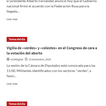
El presidente Alberto Fernández anunció hoy que el Gobierno
en
nacional firmó el acuerdo con la Federación Rusa para la
la
llegada...
causa
de
Leer
Leer más
la
más
muerte
sobre
de
El
su
Presidente
Temas del dia
padre
anunció
la
Vigilia de «verdes» y «celestes» en el Congreso de cara a
firma
la votación del aborto
del
acuerdo
m24digital
10 diciembre, 2020
con
La sesión de la Cámara de Diputados está convocada para las
Rusia
11:00. Militantes identificados con los sectores "verdes", a
por
favor...
la
vacuna
Leer
Leer más
contra
más
el
sobre
coronavirus
Vigilia
de
Temas del dia
«verdes»