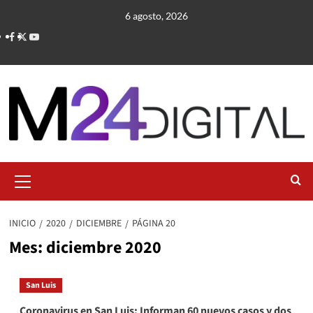
Saltar
6 agosto, 2026
al
contenido
Menú
primario
INICIO
2020
DICIEMBRE
PÁGINA 20
Mes:
diciembre 2020
San Luis
Coronavirus en San Luis: Informan 60 nuevos casos y dos