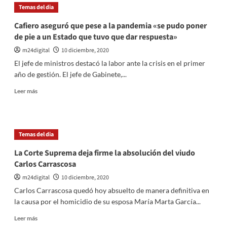
V:
Temas del dia
horas
características
de
Cafiero aseguró que pese a la pandemia «se pudo poner
la
de pie a un Estado que tuvo que dar respuesta»
primera
vacuna
m24digital
10 diciembre, 2020
que
El jefe de ministros destacó la labor ante la crisis en el primer
se
año de gestión. El jefe de Gabinete,...
aplicará
en
Leer
Leer más
la
más
Argentina
sobre
Cafiero
aseguró
Temas del dia
que
pese
La Corte Suprema deja firme la absolución del viudo
a
Carlos Carrascosa
la
pandemia
m24digital
10 diciembre, 2020
«se
Carlos Carrascosa quedó hoy absuelto de manera definitiva en
pudo
la causa por el homicidio de su esposa María Marta García...
poner
de
Leer
Leer más
pie
más