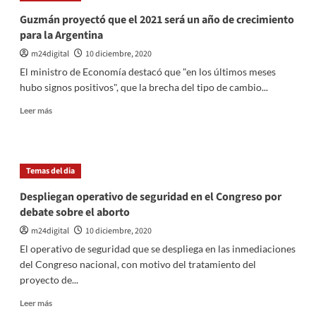
y
Guzmán proyectó que el 2021 será un año de crecimiento
«celestes»
para la Argentina
en
el
m24digital
10 diciembre, 2020
Congreso
El ministro de Economía destacó que "en los últimos meses
de
hubo signos positivos", que la brecha del tipo de cambio...
cara
a
Leer
Leer más
la
más
votación
sobre
del
Guzmán
aborto
proyectó
Temas del dia
que
el
Despliegan operativo de seguridad en el Congreso por
2021
debate sobre el aborto
será
un
m24digital
10 diciembre, 2020
año
El operativo de seguridad que se despliega en las inmediaciones
de
del Congreso nacional, con motivo del tratamiento del
crecimiento
proyecto de...
para
la
Leer
Leer más
Argentina
más