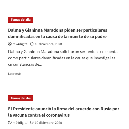
a
sobre
un
La
Estado
Corte
Temas del dia
que
Suprema
tuvo
deja
Dalma y Gianinna Maradona piden ser particulares
que
firme
damnificadas en la causa de la muerte de su padre
dar
la
respuesta»
absolución
m24digital
10 diciembre, 2020
del
Dalma y Gianinna Maradona solicitaron ser tenidas en cuenta
viudo
como particulares damnificadas en la causa que investiga las
Carlos
circunstancias de...
Carrascosa
Leer
Leer más
más
sobre
Dalma
y
Temas del dia
Gianinna
Maradona
El Presidente anunció la firma del acuerdo con Rusia por
piden
la vacuna contra el coronavirus
ser
particulares
m24digital
10 diciembre, 2020
damnificadas