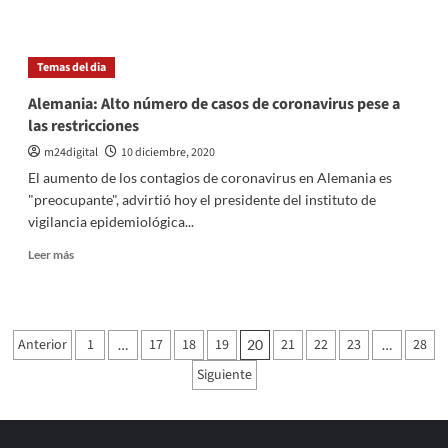
sobre
Despliegan
operativo
Temas del dia
de
seguridad
Alemania: Alto número de casos de coronavirus pese a
en
las restricciones
el
Congreso
m24digital
10 diciembre, 2020
por
El aumento de los contagios de coronavirus en Alemania es
debate
"preocupante", advirtió hoy el presidente del instituto de
sobre
vigilancia epidemiológica...
el
aborto
Leer
Leer más
más
sobre
Alemania:
Alto
Paginación
Anterior
1
17
18
19
21
22
23
28
…
20
…
número
de
de
Siguiente
casos
entradas
de
coronavirus
pese