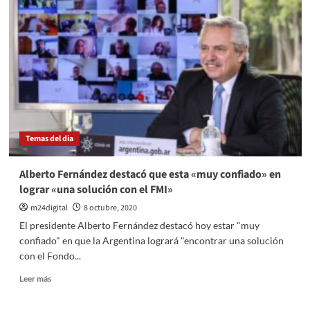
en
ley
el
proyecto
de
Economía
del
Conocimiento
Temas del dia
Alberto Fernández destacó que esta «muy confiado» en
lograr «una solución con el FMI»
m24digital
8 octubre, 2020
El presidente Alberto Fernández destacó hoy estar "muy
confiado" en que la Argentina logrará "encontrar una solución
con el Fondo...
Leer
Leer más
más
sobre