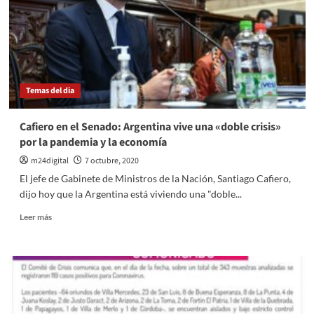
el
programa
Precios
Máximos
Temas del dia
Cafiero en el Senado: Argentina vive una «doble crisis»
por la pandemia y la economía
m24digital
7 octubre, 2020
El jefe de Gabinete de Ministros de la Nación, Santiago Cafiero,
dijo hoy que la Argentina está viviendo una "doble...
Leer
Leer más
más
sobre
Cafiero
en
el
Senado:
Argentina