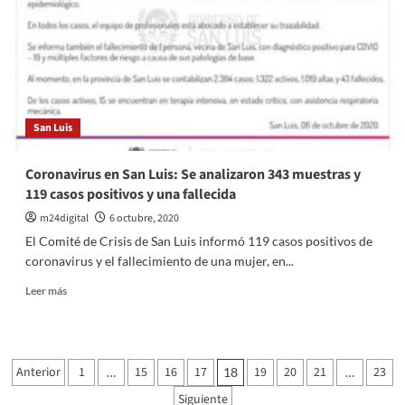
vive
una
«doble
crisis»
por
la
pandemia
San Luis
y
la
economía
Coronavirus en San Luis: Se analizaron 343 muestras y
119 casos positivos y una fallecida
m24digital
6 octubre, 2020
El Comité de Crisis de San Luis informó 119 casos positivos de
coronavirus y el fallecimiento de una mujer, en...
Leer
Leer más
más
sobre
Coronavirus
en
Paginación
Anterior
1
15
16
17
19
20
21
23
…
18
…
San
de
Luis:
Siguiente