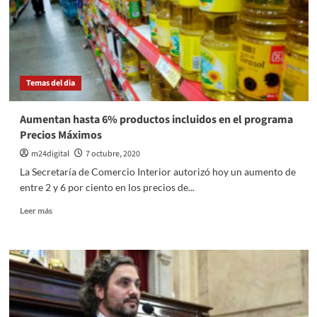
16.447
diagnosticados
en
las
últimas
24
Temas del dia
horas
Aumentan hasta 6% productos incluidos en el programa
Precios Máximos
m24digital
7 octubre, 2020
La Secretaría de Comercio Interior autorizó hoy un aumento de
entre 2 y 6 por ciento en los precios de...
Leer
Leer más
más
sobre
Aumentan
hasta
6%
productos
incluidos
en