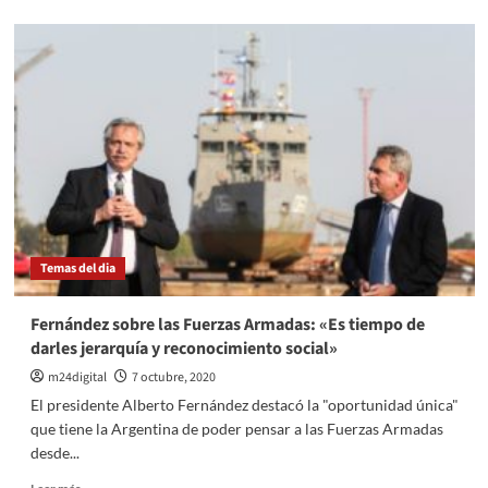
sobre
Coronavirus
en
San
Luis:
Un
nuevo
récord
de
infectados
con
130
casos
Temas del dia
positivos
Fernández sobre las Fuerzas Armadas: «Es tiempo de
darles jerarquía y reconocimiento social»
m24digital
7 octubre, 2020
El presidente Alberto Fernández destacó la "oportunidad única"
que tiene la Argentina de poder pensar a las Fuerzas Armadas
desde...
Leer