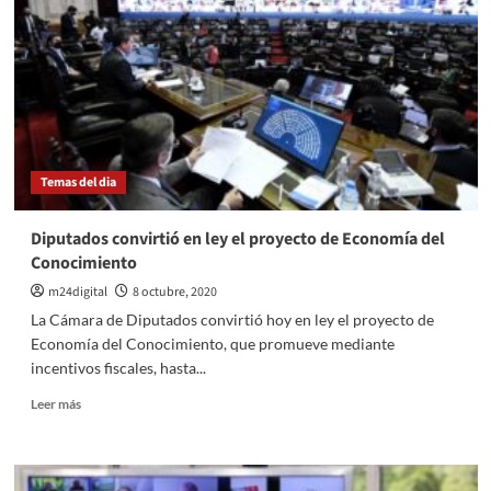
la
prórroga
por
un
año
de
la
emergencia
Temas del dia
citrícola
Diputados convirtió en ley el proyecto de Economía del
Conocimiento
m24digital
8 octubre, 2020
La Cámara de Diputados convirtió hoy en ley el proyecto de
Economía del Conocimiento, que promueve mediante
incentivos fiscales, hasta...
Leer
Leer más
más
sobre
Diputados
convirtió