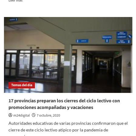
Leer más
más
sobre
Fernández
sobre
las
Fuerzas
Armadas:
«Es
tiempo
de
darles
jerarquía
y
reconocimiento
Temas del dia
social»
17 provincias preparan los cierres del ciclo lectivo con
promociones acompañadas y vacaciones
m24digital
7 octubre, 2020
Autoridades educativas de varias provincias confirmaron que el
cierre de este ciclo lectivo atípico por la pandemia de