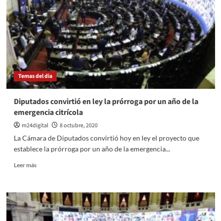
Temas del dia
Diputados convirtió en ley la prórroga por un año de la
emergencia citrícola
m24digital
8 octubre, 2020
La Cámara de Diputados convirtió hoy en ley el proyecto que
establece la prórroga por un año de la emergencia...
Leer
Leer más
más
sobre
Diputados
convirtió
en
ley