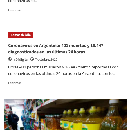
coronavirus se...
Leer
Leer más
más
sobre
17
provincias
Temas del dia
preparan
los
Coronavirus en Argentina: 401 muertos y 16.447
cierres
diagnosticados en las últimas 24 horas
del
ciclo
m24digital
7 octubre, 2020
lectivo
Otras 401 personas murieron y 16.447 fueron reportadas con
con
coronavirus en las últimas 24 horas en la Argentina, con lo...
promociones
acompañadas
Leer
Leer más
y
más
vacaciones
sobre
Coronavirus
en
Argentina:
401
muertos
y