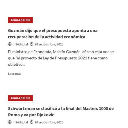
más
sobre
Coronavirus
en
Temas del dia
Argentina:
254
Guzmán dijo que el presupuesto apunta a una
muertos
recuperación de la actividad económica
y
8431
m24digital
20 septiembre, 2020
diagnosticados
El ministro de Economía, Martín Guzmán, afirmó esta noche
en
que "el proyecto de Ley de Presupuesto 2021 tiene como
las
objetivo...
últimas
24
Leer
Leer más
horas
más
sobre
Guzmán
dijo
Temas del dia
que
el
Schwartzman se clasificó a la final del Masters 1000 de
presupuesto
Roma y va por Djokovic
apunta
a
m24digital
20 septiembre, 2020
una