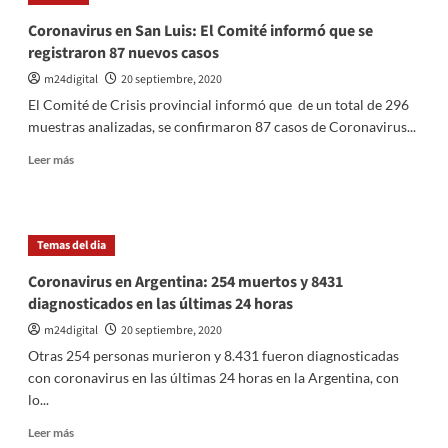
y
«Schitt
Coronavirus en San Luis: El Comité informó que se
´s
registraron 87 nuevos casos
Creek»,
grandes
m24digital
20 septiembre, 2020
ganadoras
El Comité de Crisis provincial informó que de un total de 296
en
muestras analizadas, se confirmaron 87 casos de Coronavirus...
los
Premios
Leer
Leer más
Emmy
más
sobre
Coronavirus
en
Temas del dia
San
Luis:
Coronavirus en Argentina: 254 muertos y 8431
El
diagnosticados en las últimas 24 horas
Comité
informó
m24digital
20 septiembre, 2020
que
Otras 254 personas murieron y 8.431 fueron diagnosticadas
se
con coronavirus en las últimas 24 horas en la Argentina, con
registraron
lo...
87
nuevos
Leer
Leer más
casos