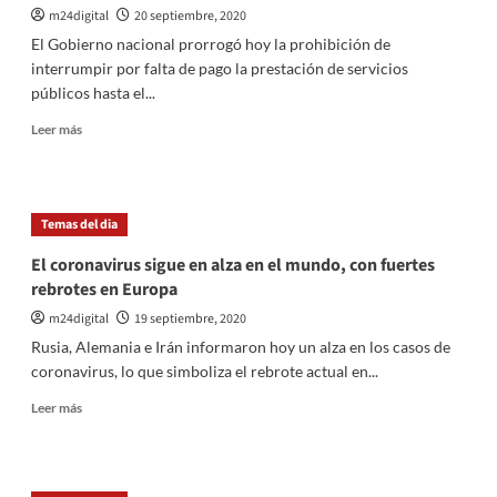
m24digital
20 septiembre, 2020
El Gobierno nacional prorrogó hoy la prohibición de
interrumpir por falta de pago la prestación de servicios
públicos hasta el...
Leer
Leer más
más
sobre
El
Gobierno
Temas del dia
prorrogó
hasta
El coronavirus sigue en alza en el mundo, con fuertes
el
rebrotes en Europa
31
de
m24digital
19 septiembre, 2020
diciembre
Rusia, Alemania e Irán informaron hoy un alza en los casos de
la
coronavirus, lo que simboliza el rebrote actual en...
prohibición
de
Leer
Leer más
cortar
más
servicios
sobre
públicos
El
coronavirus