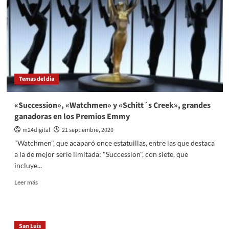
Temas del dia
«Succession», «Watchmen» y «Schitt´s Creek», grandes
ganadoras en los Premios Emmy
m24digital
21 septiembre, 2020
"Watchmen", que acaparó once estatuillas, entre las que destaca
a la de mejor serie limitada; "Succession", con siete, que
incluye...
Leer
Leer más
más
sobre
«Succession»,
«Watchmen»
San Luis