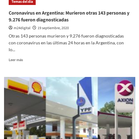
Temas del dia
sigue
en
Coronavirus en Argentina: Murieron otras 143 personas y
alza
9.276 fueron diagnosticadas
en
el
m24digital
19 septiembre, 2020
mundo,
Otras 143 personas murieron y 9.276 fueron diagnosticadas
con
con coronavirus en las últimas 24 horas en la Argentina, con
fuertes
lo...
rebrotes
en
Leer
Leer más
Europa
más
sobre
Coronavirus
en
Argentina:
Murieron
otras
143
personas
y
9.276
fueron
diagnosticadas