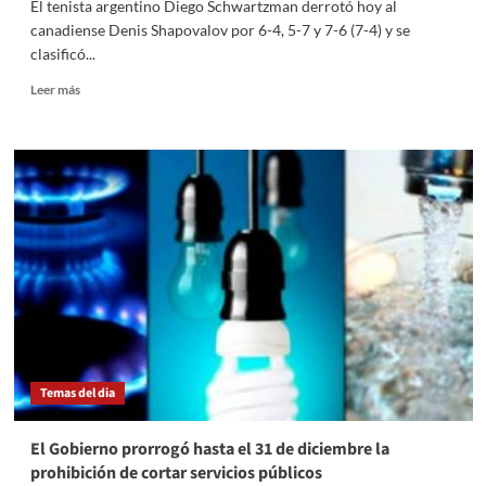
El tenista argentino Diego Schwartzman derrotó hoy al
recuperación
canadiense Denis Shapovalov por 6-4, 5-7 y 7-6 (7-4) y se
de
clasificó...
la
actividad
Leer
Leer más
económica
más
sobre
Schwartzman
se
clasificó
a
la
final
del
Masters
1000
de
Roma
y
Temas del dia
va
por
Djokovic
El Gobierno prorrogó hasta el 31 de diciembre la
prohibición de cortar servicios públicos