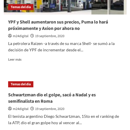
Temas del dia
YPF y Shell aumentaron sus precios, Puma lo hará
próximamente y Axion por ahora no
m24digital
19 septiembre, 2020
La petrolera Raizen -a través de su marca Shell- se sumó a la
decisión de YPF de incrementar desde el...
Leer
Leer más
más
sobre
YPF
y
Temas del dia
Shell
aumentaron
Schwartzman dio el golpe, sacó a Nadal y es
sus
semifinalista en Roma
precios,
Puma
m24digital
19 septiembre, 2020
lo
El tenista argentino Diego Schwartzman, 15to en el ranking de
hará
la ATP, dio el gran golpe hoy al vencer al...
próximamente